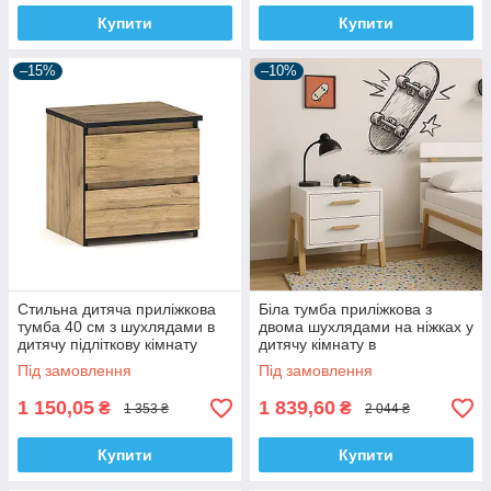
Купити
Купити
–15%
–10%
Стильна дитяча приліжкова
Біла тумба приліжкова з
тумба 40 см з шухлядами в
двома шухлядами на ніжках у
дитячу підліткову кімнату
дитячу кімнату в
ЛДСП Бруклін Мебель Сервіс
скандинавському стилі Belle
Під замовлення
Під замовлення
VMV Holding
1 150,05
1 839,60
₴
₴
1 353 ₴
2 044 ₴
Купити
Купити