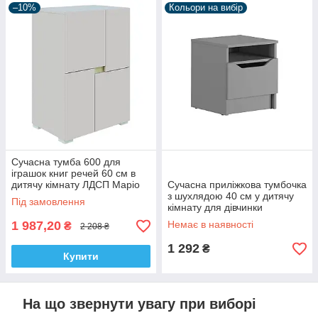
–10%
Кольори на вибір
Сучасна тумба 600 для
іграшок книг речей 60 см в
дитячу кімнату ЛДСП Маріо
Сучасна приліжкова тумбочка
Світ Меблів кашемір + дуб
з шухлядою 40 см у дитячу
Під замовлення
сонома
кімнату для дівчинки
хлопчика Лілу Мебель Стар
1 987,20
Немає в наявності
₴
2 208 ₴
1 292
₴
Купити
На що звернути увагу при виборі