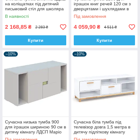
на коліщатках під дитячий
іграшок книг речей 120 см з
письмовий стіл для школяра
дверцятами і шухлядами в
підлітка Айго Сокме
дитячу кімнату Маріо Світ
В наявності
Під замовлення
Меблів кашемір + дуб сонома
2 168,85
4 059,90
₴
₴
2 283 ₴
4 511 ₴
Купити
Купити
–10%
–10%
Сучасна низька тумба 900
Сучасна біла тумба під
для іграшок шириною 90 см в
телевізор довга 1,5 метра в
дитячу кімнату ЛДСП Маріо
дитячу підліткову кімнату
Світ Меблів кашемір + дуб
Стека ВМВ Холдинг
Під замовлення
Під замовлення