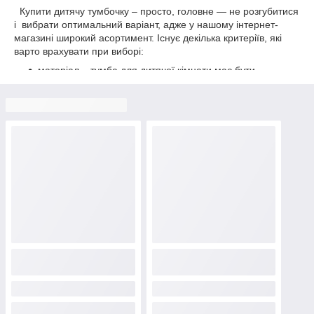
Купити дитячу тумбочку – просто, головне — не розгубитися
і вибрати оптимальний варіант, адже у нашому інтернет-
магазині широкий асортимент. Існує декілька критеріїв, які
варто врахувати при виборі:
матеріал – тумба для дитячої кімнати має бути
екологічно безпечною, не вимагати особливого
догляду, не бояться вологого прибирання, адже в сім'ї
може рости майбутній художник, який використовує
«полотном» меблі;
відсутність скла – дитяча тумбочка з дзеркалом і
склом можлива тільки для школярів старших класів і
підлітків. Для маленьких дітей вона небезпечна;
мінімум гострих кутів – краще, якщо дитячі меблі
тумба буде мати закруглені кути, це убезпечить від
травм і небезпечних ситуацій;
стійкість – раціональніше вибирати підлогові варіанти
або на невеликих ніжках, оскільки дитяча тумбочка
таких типів не зможе впасти на дитину.
У нас є різні комоди і тумби на будь який смак та бюджет.
Ціни тумб для дітей