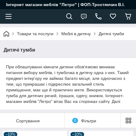
Інтернет магазин меблів "Летро" | ФОП-Тростянчин В.І.
Товари та послуги
Меблі в дитячу
Дитячі тумби
Дитячі тумби
При облаштуванні кімнати дитини обов'язково виникає
питання вибору меблів, і тумбочка в дитячу одна з них. Такий
предмет інтер'єру не займає багато місця, але одночасно з
тим, що прикрашає і підкреслює загальний стиль
приміщення, має ще й практично мети. Використовується
тумба для дитячих речей, іграшок, одягу, книжок. Інтернет-
магазин меблів "Летро" вітає Вас на сторінках сайту. Далі
читайте як правильно купити у нас на сайті, на що варто
звертати увагу при підборі меблів.
Сортування
0
Фільтри
Тумби приліжкові дитячі - вдалий елемент меблів, якщо в
дитячій кімнаті достатньо місця. А ще це зручно, адже у
дитини з'являється особисте простір для власних дрібниць, а
–10%
–10%