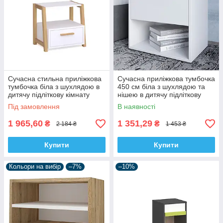
Сучасна стильна приліжкова
Сучасна приліжкова тумбочка
тумбочка біла з шухлядою в
450 см біла з шухлядою та
дитячу підліткову кімнату
нішею в дитячу підліткову
Стека ВМВ Холдинг
кімнату Краш Ліон
Під замовлення
В наявності
1 965,60
1 351,29
₴
₴
2 184 ₴
1 453 ₴
Купити
Купити
Кольори на вибір
–7%
–10%