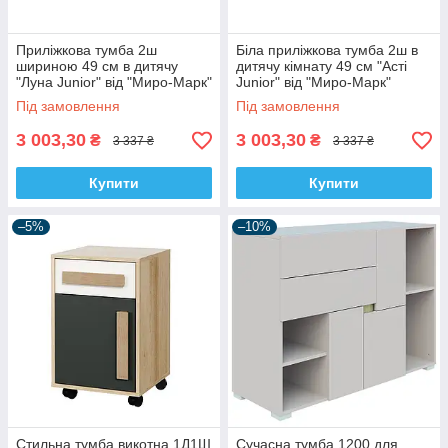
Приліжкова тумба 2ш
Біла приліжкова тумба 2ш в
шириною 49 см в дитячу
дитячу кімнату 49 см "Асті
"Луна Junior" від "Миро-Марк"
Junior" від "Миро-Марк"
Під замовлення
Під замовлення
3 003,30
3 003,30
₴
₴
3 337 ₴
3 337 ₴
Купити
Купити
–5%
–10%
Стильна тумба викотна 1Д1Ш
Сучасна тумба 1200 для