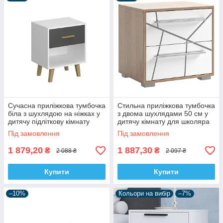
також зона відповідальності. Інтернет-магазин приліжкових
тумб для дітей радий вітати на сторінках сайту "Letro".
Виготовляємо меблі для дітей і дорослих, за готовими
ескізами і під замовлення. У каталозі представлені
найрізноманітніші моделі тумбочок за стилем і ціною.
Виробники це - українські меблеві фабрики, наприклад Скай,
Сокме, Gerbor або бюджетні варіанти від "Меблі-сервіс".
Сучасна приліжкова тумбочка
Стильна приліжкова тумбочка
біла з шухлядою на ніжках у
з двома шухлядами 50 см у
дитячу підліткову кімнату
дитячу кімнату для школяра
Тіммі ВМВ Холдинг
підлітка Тоні Світ Меблів
Під замовлення
Під замовлення
1 879,20
1 887,30
₴
₴
2 088 ₴
2 097 ₴
Купити
Купити
–10%
Кольори на вибір
–7%