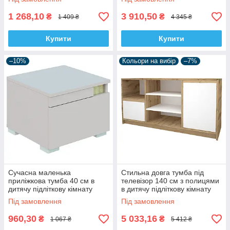
сонома
1 268,10
3 910,50
₴
₴
1 409 ₴
4 345 ₴
Купити
Купити
–10%
Кольори на вибір
–7%
Сучасна маленька
Стильна довга тумба під
приліжкова тумба 40 см в
телевізор 140 см з полицями
дитячу підліткову кімнату
в дитячу підліткову кімнату
ЛДСП Маріо Світ Меблів
ДСП Бергамо Ліон
Під замовлення
Під замовлення
кашемір + дуб сонома
960,30
5 033,16
₴
₴
1 067 ₴
5 412 ₴