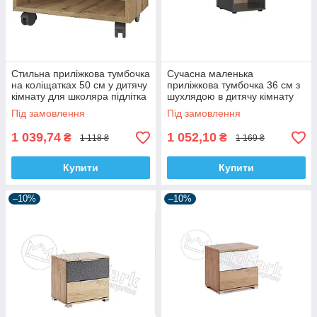
Стильна приліжкова тумбочка
Сучасна маленька
на коліщатках 50 см у дитячу
приліжкова тумбочка 36 см з
кімнату для школяра підлітка
шухлядою в дитячу кімнату
Бергамо Ліон
ЛДСП Алекс ВМВ Холдинг
Під замовлення
Під замовлення
1 039,74
1 052,10
₴
₴
1 118 ₴
1 169 ₴
Купити
Купити
–10%
–10%