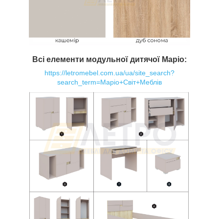
Всі елементи модульної дитячої Маріо:
https://letromebel.com.ua/ua/site_search?
search_term=Маріо+Світ+Меблів