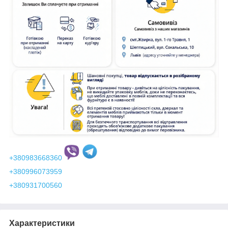
+380983668360
+380996073959
+380931700560
Характеристики