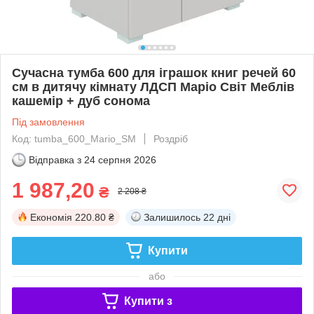
Сучасна тумба 600 для іграшок книг речей 60
см в дитячу кімнату ЛДСП Маріо Світ Меблів
кашемір + дуб сонома
Під замовлення
Код: tumba_600_Mario_SM
Роздріб
Відправка з
24 серпня 2026
1 987,20
₴
2 208 ₴
Економія
220.80 ₴
Залишилось
22 дні
Купити
або
Купити з