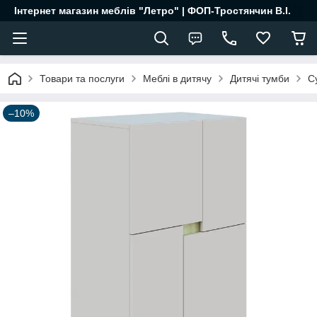
Інтернет магазин меблів "Летро" | ФОП-Тростянчин В.І.
Товари та послуги
Меблі в дитячу
Дитячі тумби
С
–10%