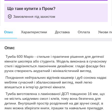
Що таке купити з Пром?
Замовлення під захистом
Опис
Характеристики
Доставка
Оплата
Умови п
Опис
Тумба 600 Маріо - стильне і практичне рішення для дитячої
кімнати школяра або студента. Модель виконана в сучасному
стилі і відрізняється лаконічним дизайном: гладкі фасади без
ручок створюють акуратний і мінімалістичний вигляд.
Поєднання нейтральних відтінків кашемір і дуб сонома надає
меблям сучасний і збалансований вигляд, який легко
впишеться в інтер'єр дитячої кімнати.
Тумба виготовлена з ламінованої ДСП товщиною 16 мм, що
не містить шкідливих смол і клеїв, тому вона безпечна для
дитини. Внутрішній простір розділений на дві зручні секції, в
яких можна зберігати книги, іграшки та навчальне приладдя.