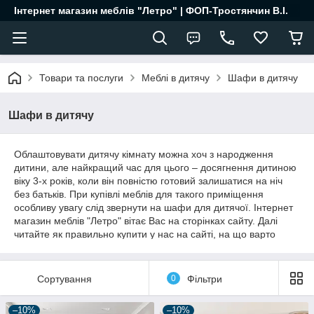
Інтернет магазин меблів "Летро" | ФОП-Тростянчин В.І.
Товари та послуги
Меблі в дитячу
Шафи в дитячу
Шафи в дитячу
Облаштовувати дитячу кімнату можна хоч з народження
дитини, але найкращий час для цього – досягнення дитиною
віку 3-х років, коли він повністю готовий залишатися на ніч
без батьків. При купівлі меблів для такого приміщення
особливу увагу слід звернути на шафи для дитячої. Інтернет
магазин меблів "Летро" вітає Вас на сторінках сайту. Далі
читайте як правильно купити у нас на сайті, на що варто
звертати увагу при підборі меблів.
Сортування
0
Фільтри
–10%
–10%