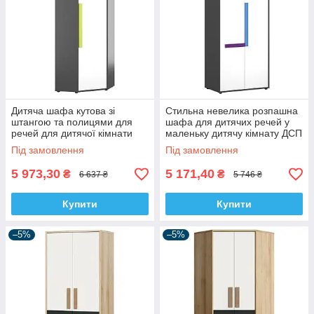
Дитяча шафа кутова зі
Стильна невелика розпашна
штангою та полицями для
шафа для дитячих речей у
речей для дитячої кімнати
маленьку дитячу кімнату ДСП
дівчинки хлопчика Алекс ВМВ
Алекс ВМВ Холдинг
Під замовлення
Під замовлення
Холдинг
5 973,30
5 171,40
₴
₴
6 637 ₴
5 746 ₴
Купити
Купити
–5%
–5%