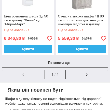
Біла розпашна шафа 1д 50
Сучасна висока шафа 4Д 80
см в дитячу "Хеппі" від
см з полицями для книг для
"Миро-Марк"
школяра підлітка в дитячу
кімнату Локі Світ Меблів
Під замовлення
Під замовлення
6 346,80
5 559,30
₴
₴
7 052 ₴
6 177 ₴
Купити
Купити
Показати ще
1
/ 2
Яким він повинен бути
Шафи в дитячу кімнату не надто відрізняються від дорослої
меблів, адже також повинні відповідати важливим критеріям:
бути виготовлені з якісних матеріалів (екологічно