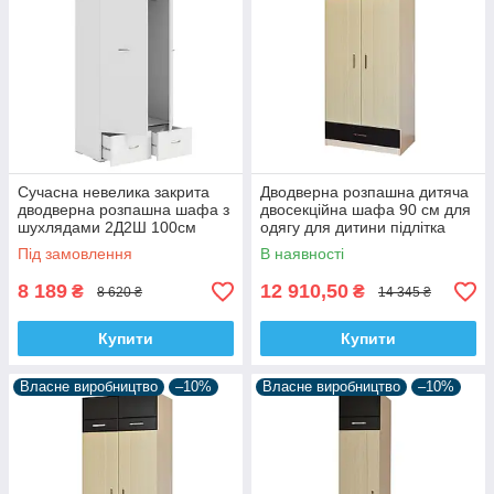
Сучасна невелика закрита
Дводверна розпашна дитяча
дводверна розпашна шафа з
двосекційна шафа 90 см для
шухлядами 2Д2Ш 100см
одягу для дитини підлітка
спальню вітальню зал для
хлопчика Макс Летро
Під замовлення
В наявності
одягу Тоскана Київський
Стандарт
8 189
12 910,50
₴
₴
8 620 ₴
14 345 ₴
Купити
Купити
Власне виробництво
–10%
Власне виробництво
–10%