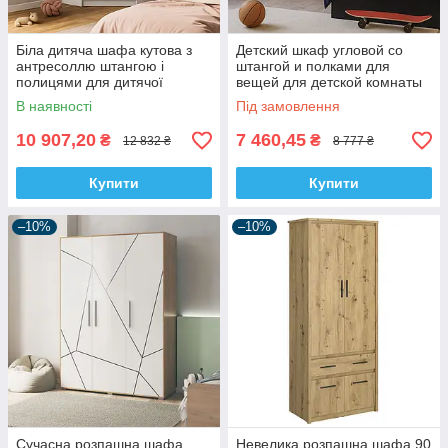
Біла дитяча шафа кутова з
Детский шкаф угловой со
антресоллю штангою і
штангой и полками для
полицями для дитячої
вещей для детской комнаты
кімнати дівчинки хлопчика
девочки мальчика Бруклин
В наявності
Під замовлення
Бруклін Мебель Сервіс
Мебель Сервис
10 907,20
7 460,45
₴
₴
12 832 ₴
8 777 ₴
Купити
Купити
–10%
–10%
Сучасна розпашна шафа
Невелика розпашна шафа 90