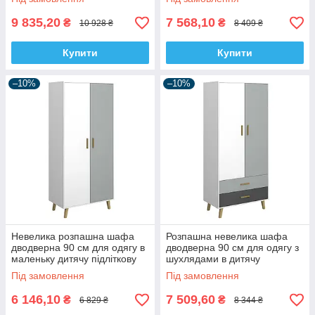
Холдинг
9 835,20
7 568,10
₴
₴
10 928 ₴
8 409 ₴
Купити
Купити
–10%
–10%
Невелика розпашна шафа
Розпашна невелика шафа
дводверна 90 см для одягу в
дводверна 90 см для одягу з
маленьку дитячу підліткову
шухлядами в дитячу
кімнату Тіммі ВМВ Холдинг
підліткову кімнату Тіммі ВМВ
Під замовлення
Під замовлення
Холдинг
6 146,10
7 509,60
₴
₴
6 829 ₴
8 344 ₴