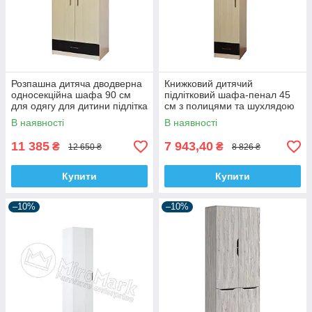
Розпашна дитяча дводверна
Книжковий дитячий
односекційна шафа 90 см
підлітковий шафа-пенал 45
для одягу для дитини підлітка
см з полицями та шухлядою
хлопчика Макс Летро
для кімнати хлопчика підлітка
В наявності
В наявності
Макс Летро
11 385
7 943,40
₴
₴
12 650 ₴
8 826 ₴
Купити
Купити
–10%
–10%