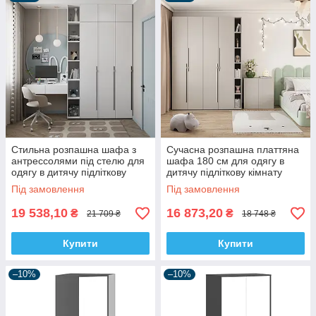
Стильна розпашна шафа з
Сучасна розпашна платтяна
антрессолями під стелю для
шафа 180 см для одягу в
одягу в дитячу підліткову
дитячу підліткову кімнату
кімнату Спейс Світ Меблів
ДСП Спейс Світ Меблів
Під замовлення
Під замовлення
19 538,10
16 873,20
₴
₴
21 709 ₴
18 748 ₴
Купити
Купити
–10%
–10%