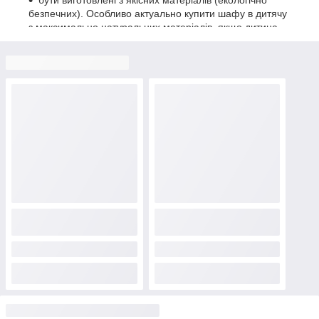
безпечних). Особливо актуально купити шафу в дитячу
з максимально натуральних матеріалів, якщо дитина
страждає від алергії або бронхіальної астми;
залишатися місткими, але не займати багато
простору;
мати зручне внутрішнє наповнення з урахуванням
гардеробу дитини.
Крім того, купити дитячий шафа слід такий, щоб він не міг
травмувати малюка. У меблів не повинно бути гострих кутів,
також варто відмовитися від дзеркальних і скляних вставок,
що можуть розбитися і поранити дитину. Якщо кімната
невелика, актуальним стане кутова шафа в дитячу, практично
використовує простір.
Купити дитячий шафа недорого, що стане ідеальним для
малюка, можна в нашому інтернет-магазині. У нас є дитячі
шафи книжкові, для іграшок, одягу, шафа-стелаж і інші.
Якщо з'явилися додаткові питання, що стосуються підбору чи
замовлення меблів, телефонуйте — впевнені що наш
оператор допоможе Вам з підбором якісної продукції.
Доставка в Київ, Львів, Харків, Одесу та інші міста України
“Новою Поштою”, “Укрпоштою”, “Delivery” та іншими