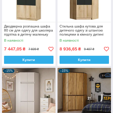
Дводверна розпашна шафа
Стильна шафа кутова для
80 см для одягу для школяра
дитячого одягу зі штангою
підлітка в дитячу маленьку
полицями в кімнату дитині
кімнату Айго Сокме
школяреві підлітку Айго
В наявності
В наявності
Сокме
7 447,05
8 936,65
₴
₴
7 839 ₴
9 407 ₴
Купити
Купити
–15%
–15%