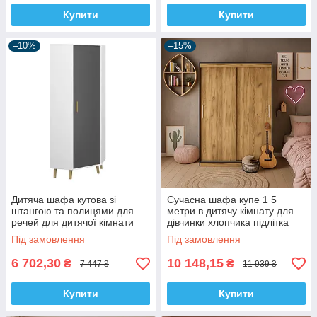
Купити
Купити
–10%
–15%
Дитяча шафа кутова зі
Сучасна шафа купе 1 5
штангою та полицями для
метри в дитячу кімнату для
речей для дитячої кімнати
дівчинки хлопчика підлітка
дівчинки хлопчика Тіммі ВМВ
ДСП Бруклін Мебель Сервіс
Під замовлення
Під замовлення
Холдинг
6 702,30
10 148,15
₴
₴
7 447 ₴
11 939 ₴
Купити
Купити