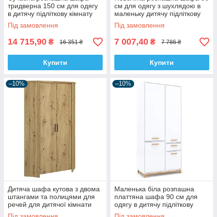
тридверна 150 см для одягу
см для одягу з шухлядою в
в дитячу підліткову кімнату
маленьку дитячу підліткову
ДСП Тоні Світ Меблів
кімнату Ayson ВМВ Холдинг
Під замовлення
Під замовлення
14 715,90
7 007,40
₴
₴
16 351 ₴
7 786 ₴
Купити
Купити
–10%
–10%
Дитяча шафа кутова з двома
Маленька біла розпашна
штангами та полицями для
платтяна шафа 90 см для
речей для дитячої кімнати
одягу в дитячу підліткову
дівчинки хлопчика Ayson ВМВ
кімнату Стека ВМВ Холдинг
Під замовлення
Під замовлення