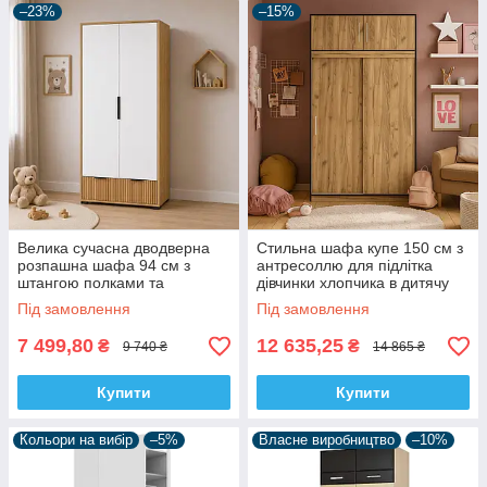
–23%
–15%
Велика сучасна дводверна
Стильна шафа купе 150 см з
розпашна шафа 94 см з
антресоллю для підлітка
штангою полками та
дівчинки хлопчика в дитячу
шухлядами для білизни одягу
кімнату Бруклін Мебель
Під замовлення
Під замовлення
в дитячу спальню Вайб Світ
Сервіс
Меблів
7 499,80
12 635,25
₴
₴
9 740 ₴
14 865 ₴
Купити
Купити
Кольори на вибір
–5%
Власне виробництво
–10%