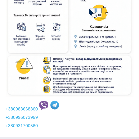
+380983668360
+380996073959
+380931700560