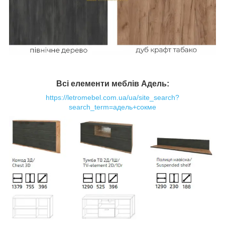
Всі
елементи меблів Адель
:
https://letromebel.com.ua/ua/site_search?
search_term=адель+сокме