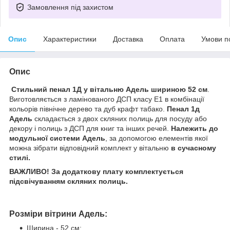
Замовлення під захистом
Опис
Характеристики
Доставка
Оплата
Умови п
Опис
Стильний пенал 1Д у вітальню Адель шириною 52 см
.
Виготовляється з ламінованого ДСП класу Е1 в комбінації
кольорів північне дерево та дуб крафт табако.
Пенал 1д
Адель
складається з двох скляних полиць для посуду або
декору і полиць з ДСП для книг та інших речей.
Належить до
модульної системи Адель
, за допомогою елементів якої
можна зібрати відповідний комплект у вітальню
в сучасному
стилі.
ВАЖЛИВО! За додаткову плату комплектується
підсвічуванням скляних полиць.
Розміри вітрини Адель:
Ширина - 52 см;