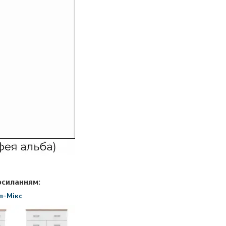
осиланням:
оп-Мікс