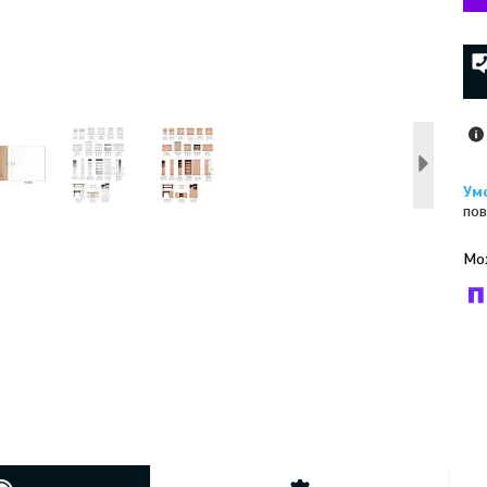
пов
У к
буд