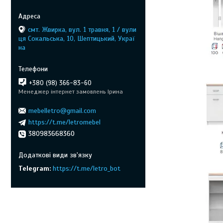
смт. Жвирка, вул. 1 травня, 1 / вули
ця Сокальська, 10, Шептицький, Украї
на
+380 (98) 366-83-60
Менеджер інтернет замовлень Ірина
mebelletro@gmail.com
https://t.me/letromebel
380983668360
Telegram
https://t.me/letro_bot