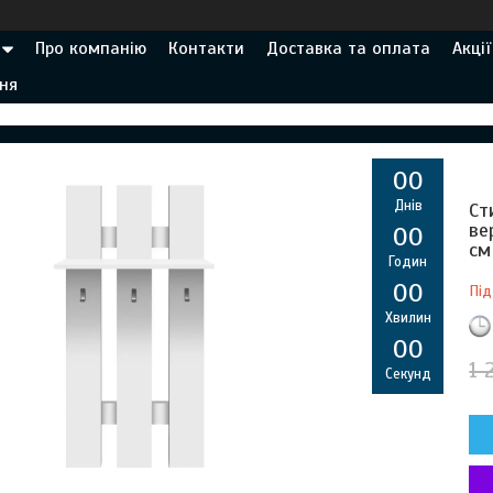
Про компанію
Контакти
Доставка та оплата
Акції
ня
0
0
Днів
Ст
ве
0
0
см
Годин
0
0
Під
Хвилин
0
0
1 
Секунд