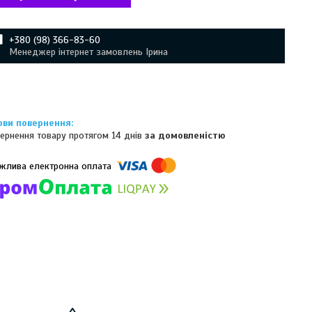
+380 (98) 366-83-60
Менеджер інтернет замовлень Ірина
ернення товару протягом 14 днів
за домовленістю
омпанії підключені електронні платежі. Тепер ви можете купити
ь-який товар не покидаючи сайту.