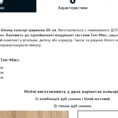
пис
Характеристики
 білому кольорі шириною 60 см.
Виготовляється з ламінованого ДСП у
ома.
Належить до однойменної модульної системи Топ-Мікс,
широк
ий комплект у вітальню, дитячу або коридор. Також за рахунок білого ко
перевантажувати кімнату.
Топ-Мікс:
см;
см;
см.
Меблі виготовляють у двох варіантах кольорі
1) комбінація дуб сонома і білий матовий;
2) тільки дуб сонома.