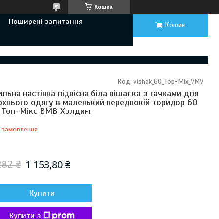
Кошик
Поширені запитання
Кошик
Код:
vishak_60_Top-Mix_VMV
ильна настінна підвісна біла вішалка з гачками для
рхнього одягу в маленький передпокій коридор 60
 Топ-Мікс ВМВ Холдинг
 замовлення
Відправка з 16 серпня 2026
1 153,80 ₴
282 ₴
Купити
Купити з