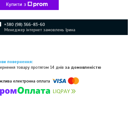
Купити з
+380 (98) 366-83-60
Менеджер інтернет замовлень Ірина
ернення товару протягом 14 днів
за домовленістю
омпанії підключені електронні платежі. Тепер ви можете купити
ь-який товар не покидаючи сайту.