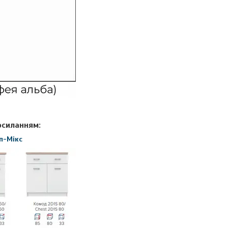
осиланням:
оп-Мікс