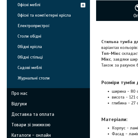
Офісні меблі
Офісні та комп'ютерні крісла
О
Електропристрої
Столи обідні
Стильна тумба дл
Обідні крісла
варіантах кольорів
Топ-Мікс
складаєт
Обідні стільці
Мікс
, завдяки шир
Також за рахунок б
Садові меблі
Журнальні столи
Розміри тумби 
ширина - 80 
Про нас
висота - 121 
глибина - 27 
Відгуки
Доставка та оплата
Матеріали:
Товари зі знижкою
Корпус - лам
Фасад - ламі
Каталоги - онлайн