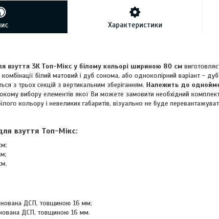
пис
Характеристики
я взуття 3К Топ-Мікс у білому кольорі шириною 80 см
виготовляє
: комбінації білий матовий і дуб сонома, або одноколірний варіант - ду
ься з трьох секцій з вертикальним зберіганням.
Належить до однойме
окому вибору елементів якої Ви можете замовити необхідний комплект
ілого кольору і невеликих габаритів, візуально не буде перевантажуват
для взуття Топ-Мікс:
см;
см;
см.
інована ДСП, товщиною 16 мм;
нована ДСП, товщиною 16 мм.