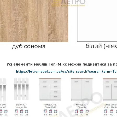
Усі елементи меблів
Топ-Мікс
можна подивитися за п
https://letromebel.com.ua/ua/site_search?search_term=Т