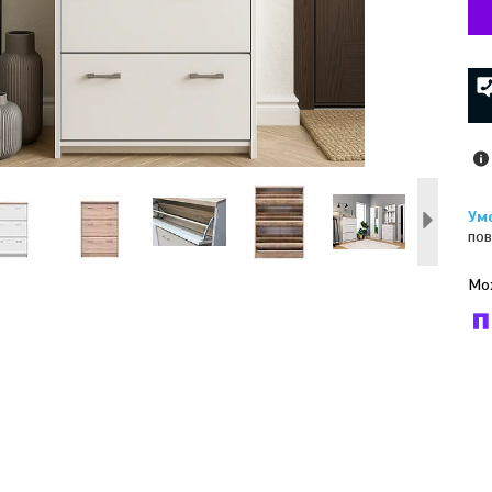
пов
У к
буд