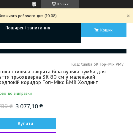
Кошик
ближчого робочого дня (10.08).
Поширені запитання
Кошик
Код:
tumba_3K_Top-Mix_VMV
сока стильна закрита біла вузька тумба для
уття трьохдверна 3К 80 см у маленький
редпокій коридор Топ-Мікс ВМВ Холдинг
ово до відправки
3 077,10 ₴
419 ₴
Купити