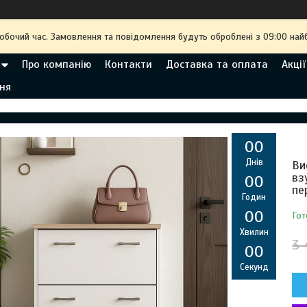
робочий час. Замовлення та повідомлення будуть оброблені з 09:00 най
Про компанію
Контакти
Доставка та оплата
Акції
ня
0
0
Днів
Ви
вз
0
0
пе
Годин
0
0
Гот
Хвилин
3 
0
0
Секунд