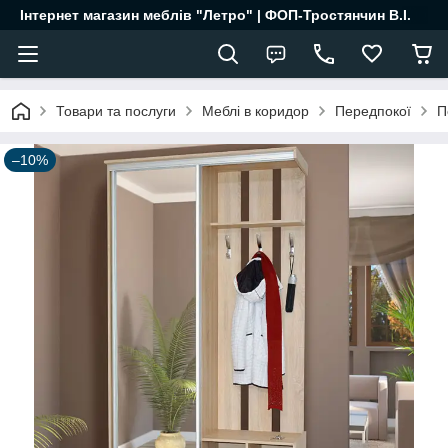
Інтернет магазин меблів "Летро" | ФОП-Тростянчин В.І.
Товари та послуги
Меблі в коридор
Передпокої
П
–10%