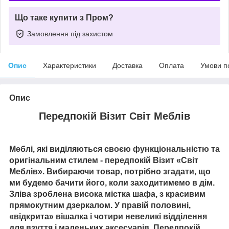
Що таке купити з Пром?
Замовлення під захистом
Опис
Характеристики
Доставка
Оплата
Умови п
Опис
Передпокій Візит Світ Меблів
Меблі, які виділяються своєю функціональністю та
оригінальним стилем - передпокій Візит «Світ
Меблів». Вибираючи товар, потрібно згадати, що
ми будемо бачити його, коли заходитимемо в дім.
Зліва зроблена висока містка шафа, з красивим
прямокутним дзеркалом. У правій половині,
«відкрита» вішалка і чотири невеликі відділення
для взуття і маленьких аксесуарів. Передпокій