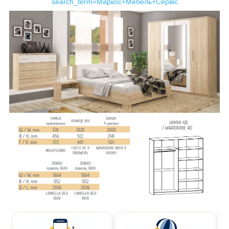
search_term=Маркос+Мебель+Сервіс