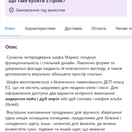
Що таке купити з Пром?
Замовлення під захистом
Опис
Характеристики
Доставка
Оплата
Умови п
Опис
Сучасна чотиридверна шафа Маркос поєднує
функціональність і стильний дизайн. Лаконічні форми та
дзеркальні фасади надають їй елегантного вигляду, а також
допомагають візуально збільшити простір спальні.
Шафа виготовляється з безпечного ламінованого ДСП класу
Е1, що не містить шкідливих для людини клеїв і смол. Для
оформлення доступні два варіанти колірного виконання:
андерсон пайн і дуб апріл
або дуб сонома і німфея альба
(білий).
Внутрішнє наповнення продумано для зручного зберігання:
одна секція оснащена полицями, придатними для білизни і
складеного одягу, інша - штангою для вішалок, де можна
розмістити сукні, піджаки та інший одяг, що вимагає