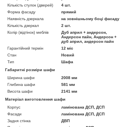
Кількість стулок (дверей)
4 шт.
Форма фасаду
прямий
Наявність дзеркала
на зовнішньому боці фасаду
Кількість дзеркал
2 шт.
Колір (відтінок) меблів
Дуб април + андерсон,
Андерсон пайн, Андерсон +
дуб април, андерсон пайн
Гарантійний термін
12 міс
Стан
Новий
Тип
Шафа
Габаритні розміри шафи
Ширина шафи
2008 мм
Глибина шафи
581 мм
Висота шафи
2141 мм
Матеріал виготовлення шафи
Корпус
ламінована ДСП, ДСП
Фасади
ламінована ДСП, ДСП
Задня стінка
ДВП