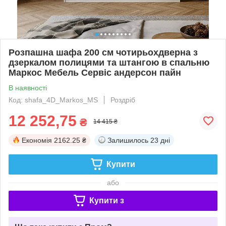
Розпашна шафа 200 см чотирьохдверна з
дзеркалом полицями та штангою в спальню
Маркос Мебель Сервіс андерсон пайн
В наявності
Код: shafa_4D_Markos_MS
Роздріб
12 252,75
₴
14 415 ₴
Економія
2162.25 ₴
Залишилось
23 дні
Купити
або
Купити з