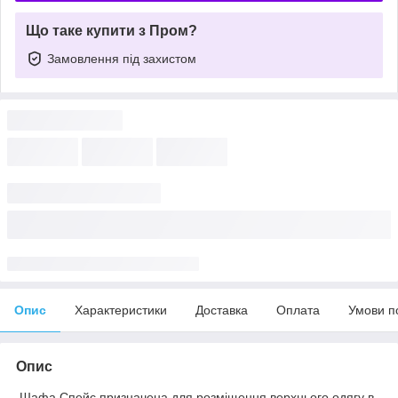
Що таке купити з Пром?
Замовлення під захистом
Опис
Характеристики
Доставка
Оплата
Умови п
Опис
Шафа Спейс призначена для розміщення верхнього одягу в