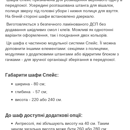
передпокої. Усередині розташована штанга для вішалок,
полиця зверху під головні убори і нижня полиця для взуття.
На бічній стороні шафи встановлено дзеркало.
Виготовляється з безпечного ламінованого ДСП без
додавання шкідливих смол і клеїв. Можливі як однотонні
варіанти оформлення, так і поєднання двох кольорів.
Ця шафа є частиною модульної системи Спейс. Її можна
доповнити іншими елементами: секціями з полицями,
модулями з додатковими штангами або відкритим блоком з
гачками - для зручної організації зберігання в передпокої.
Габарити шафи Спейс:
ширина - 80 см;
глибина - 57 см;
висота - 220 або 240 см.
До шаф доступні додаткові опції:
Антресолі, які збільшують висоту на 40 см. Таким
чином загальна висота може бути 260 або 280 см;