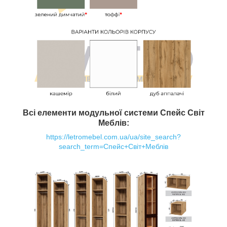
Всі елементи модульної системи Спейс Світ
Меблів:
https://letromebel.com.ua/ua/site_search?
search_term=Спейс+Світ+Меблів