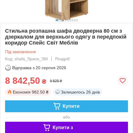
Стильна розпашна шафа дводверна 80 см з
дзеркалом для верхнього одягу в передпокій
коридор Спейс Світ Меблів
Під замовлення
Код: shafa_Space_SM
Роздріб
Відправка з
20 серпня 2026
8 842,50
₴
9 825 ₴
Економія
982.50 ₴
Залишилось
26 днів
Купити
або
Купити з