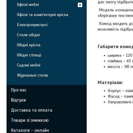
дає змогу підібрат
Офісні меблі
Модель оснащена ч
Офісні та комп'ютерні крісла
зберігання текстилю
Комод входить до 
Електропристрої
можливість підібра
Столи обідні
Обідні крісла
Габарити
комо
Обідні стільці
ширина - 120
глибина - 43 
Садові меблі
висота - 98 с
Журнальні столи
Матеріали:
Про нас
Корпус - лам
Фасад - ламі
Відгуки
Направляючі 
Доставка та оплата
Товари зі знижкою
Каталоги - онлайн