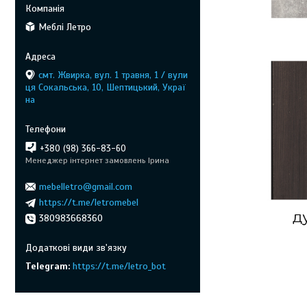
Меблі Летро
смт. Жвирка, вул. 1 травня, 1 / вули
ця Сокальська, 10, Шептицький, Украї
на
+380 (98) 366-83-60
Менеджер інтернет замовлень Ірина
mebelletro@gmail.com
https://t.me/letromebel
380983668360
Telegram
https://t.me/letro_bot