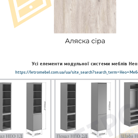
Усі елементи модульної системи меблів Нео
https://letromebel.com.ua/ua/site_search?search_term=Нео+Ме