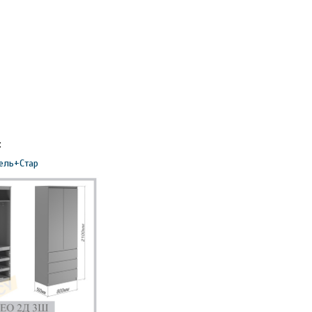
:
бель+Стар