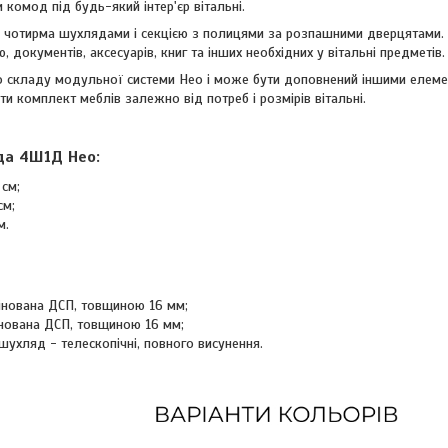
и комод під будь-який інтер'єр вітальні.
отирма шухлядами і секцією з полицями за розпашними дверцятами. Т
, документів, аксесуарів, книг та інших необхідних у вітальні предметів.
складу модульної системи Нео і може бути доповнений іншими елемен
ти комплект меблів залежно від потреб і розмірів вітальні.
да 4Ш1Д Нео:
 см;
см;
м.
інована ДСП, товщиною 16 мм;
нована ДСП, товщиною 16 мм;
шухляд - телескопічні, повного висунення.