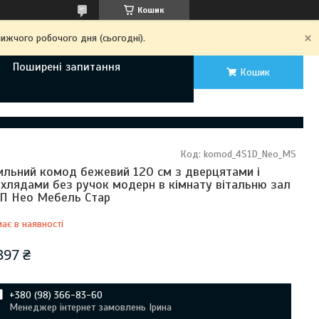
Кошик
ижчого робочого дня (сьогодні).
Поширені запитання
Кошик
Код:
komod_4S1D_Neo_MS
ильний комод бежевий 120 см з дверцятами і
хлядами без ручок модерн в кімнату вітальню зал
П Нео Мебель Стар
ає в наявності
397 ₴
+380 (98) 366-83-60
Менеджер інтернет замовлень Ірина