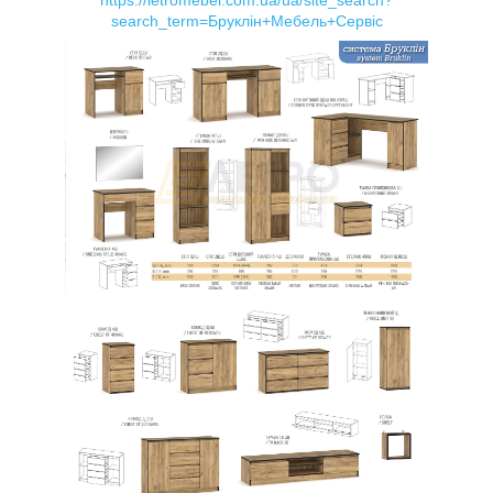
search_term=Бруклін+Мебель+Сервіс