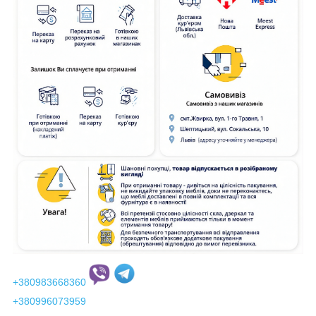
+380983668360
+380996073959