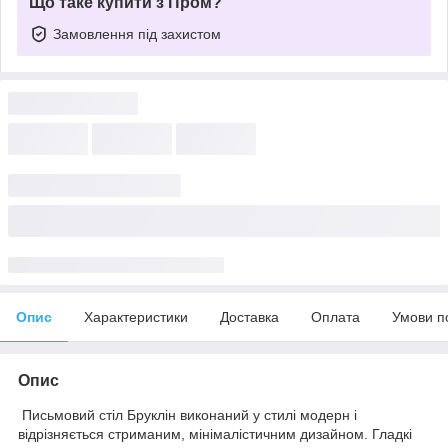
Що таке купити з Пром?
Замовлення під захистом
Опис
Характеристики
Доставка
Оплата
Умови п
Опис
Письмовий стіл Бруклін виконаний у стилі модерн і
відрізняється стриманим, мінімалістичним дизайном. Гладкі