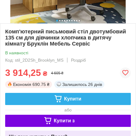
Комп'ютерний письмовий стіл двотумбовий
135 см для дівчинки хлопчика в дитячу
кімнату Бруклін Мебель Сервіс
В наявності
Код: stil_2D2Sh_Brooklyn_MS
Роздріб
3 914,25
₴
4 605 ₴
Економія
690.75 ₴
Залишилось
26 днів
Купити
або
Купити з