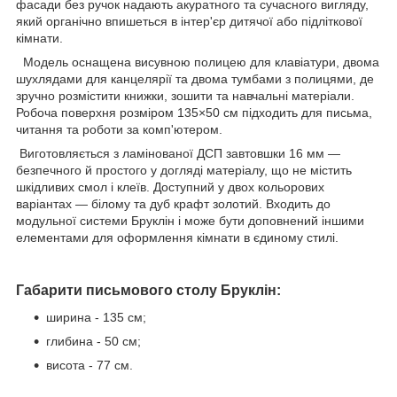
фасади без ручок надають акуратного та сучасного вигляду,
який органічно впишеться в інтер'єр дитячої або підліткової
кімнати.
Модель оснащена висувною полицею для клавіатури, двома
шухлядами для канцелярії та двома тумбами з полицями, де
зручно розмістити книжки, зошити та навчальні матеріали.
Робоча поверхня розміром 135×50 см підходить для письма,
читання та роботи за комп'ютером.
Виготовляється з ламінованої ДСП завтовшки 16 мм —
безпечного й простого у догляді матеріалу, що не містить
шкідливих смол і клеїв. Доступний у двох кольорових
варіантах — білому та дуб крафт золотий. Входить до
модульної системи Бруклін і може бути доповнений іншими
елементами для оформлення кімнати в єдиному стилі.
Габарити
письмового столу
Бруклін:
ширина - 135 см;
глибина - 50 см;
висота - 77 см.