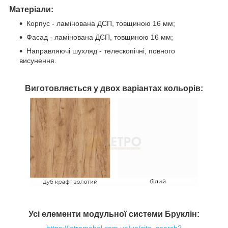
Матеріали:
Корпус - ламінована ДСП, товщиною 16 мм;
Фасад - ламінована ДСП, товщиною 16 мм;
Направляючі шухляд - телескопічні, повного
висунення.
Виготовляється у двох варіантах кольорів:
Усі елементи модульної системи Бруклін:
https://letromebel.com.ua/ua/site_search?