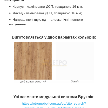
Корпус - ламінована ДСП, товщиною 16 мм;
Фасад - ламінована ДСП, товщиною 16 мм;
Направляючі шухляд - телескопічні, повного
висунення.
Виготовляється у двох варіантах кольорів:
Усі елементи модульної системи Бруклін:
https://letromebel.com.ua/ua/site_search?
search_term=Бруклін+Мебель+Сервіс