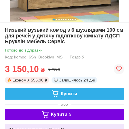
Низький вузький комод з 6 шухлядами 100 см
для речей у дитячу підліткову кімнату ЛДСП
Бруклін Мебель Сервіс
Готово до відправки
Код: komod_6Sh_Brooklyn_MS
Роздріб
3 150,10
₴
3 706 ₴
Економія
555.90 ₴
Залишилось
24 дні
Купити
або
Купити з