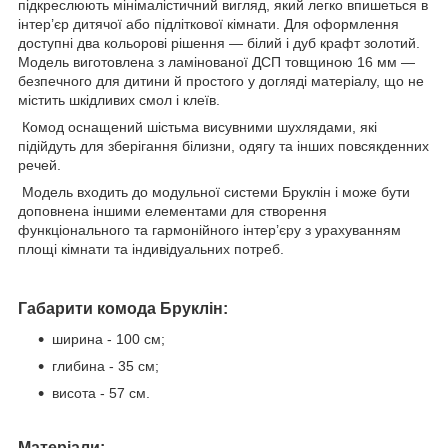
підкреслюють мінімалістичний вигляд, який легко впишеться в
інтер’єр дитячої або підліткової кімнати. Для оформлення
доступні два кольорові рішення — білий і дуб крафт золотий.
Модель виготовлена з ламінованої ДСП товщиною 16 мм —
безпечного для дитини й простого у догляді матеріалу, що не
містить шкідливих смол і клеїв.
Комод оснащений шістьма висувними шухлядами, які
підійдуть для зберігання білизни, одягу та інших повсякденних
речей.
Модель входить до модульної системи Бруклін і може бути
доповнена іншими елементами для створення
функціонального та гармонійного інтер’єру з урахуванням
площі кімнати та індивідуальних потреб.
Габарити
комода Бруклін:
ширина - 100 см;
глибина - 35 см;
висота - 57 см.
Матеріали: