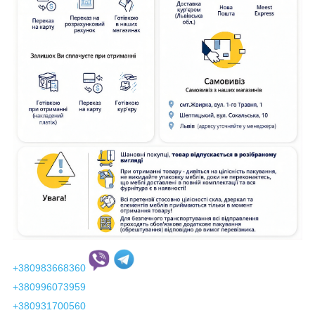
+380983668360
+380996073959
+380931700560