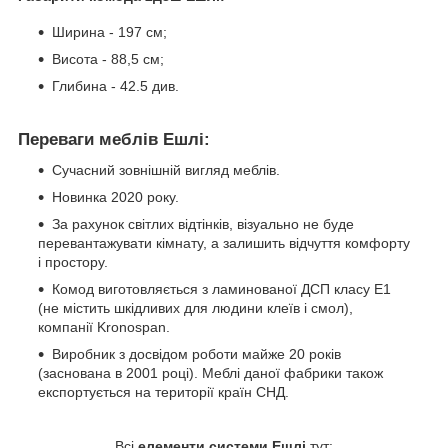
Ширина - 197 см;
Висота - 88,5 см;
Глибина - 42.5 див.
Переваги меблів Ешлі:
Сучасний зовнішній вигляд меблів.
Новинка 2020 року.
За рахунок світлих відтінків, візуально не буде
перевантажувати кімнату, а залишить відчуття комфорту
і простору.
Комод виготовляється з ламинованої ДСП класу Е1
(не містить шкідливих для людини клеїв і смол),
компанії Kronospan.
Виробник з досвідом роботи майже 20 років
(заснована в 2001 році). Меблі даної фабрики також
експортується на території країн СНД.
Всі
елементи системи Ешлі
тут: