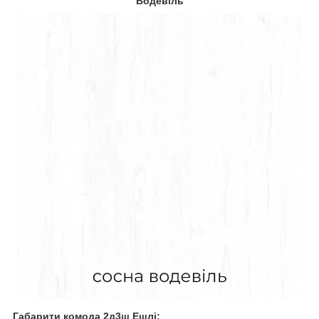
Водевіль
Габарити комода 2д3ш Ешлі: