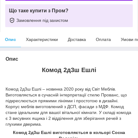
Що таке купити з Пром?
Замовлення під захистом
Опис
Характеристики
Доставка
Оплата
Умови п
Опис
Комод 2д3ш Ешлі
Комод 2д3ш Ешлі – новинка 2020 року від
Світ Меблів.
Виготовляється в сучасній інтерпретації стилю Прованс, що
підкреслюється прямими лініями і простотою в дизайні.
Корпус меблів виготовлений з ДСП, фасади з МДФ. Комод
стане ідеальним для вашої вітальної кімнати. У складі комода
є 3 висувних ящика і 2 відділення для зберігання речей з
глухими дверима.
Комод 2д3ш Ешлі виготовляється в кольорі Сосна