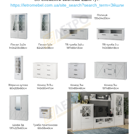
https://letromebel.com.ua/site_search?search_term=Э
йшли