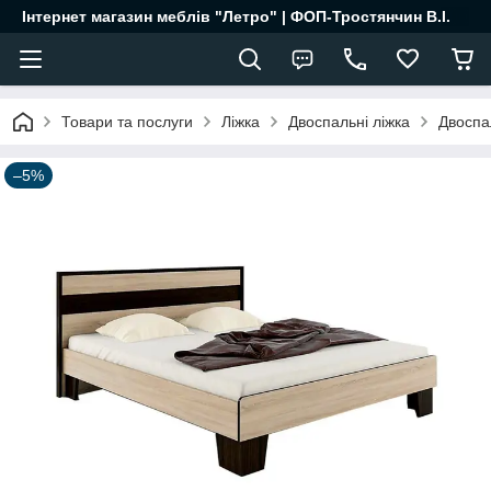
Інтернет магазин меблів "Летро" | ФОП-Тростянчин В.І.
Товари та послуги
Ліжка
Двоспальні ліжка
Двоспа
–5%