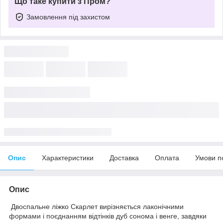
Що таке купити з Пром?
Замовлення під захистом
Опис
Характеристики
Доставка
Оплата
Умови п
Опис
Двоспальне ліжко Скарлет вирізняється лаконічними
формами і поєднанням відтінків дуб сонома і венге, завдяки