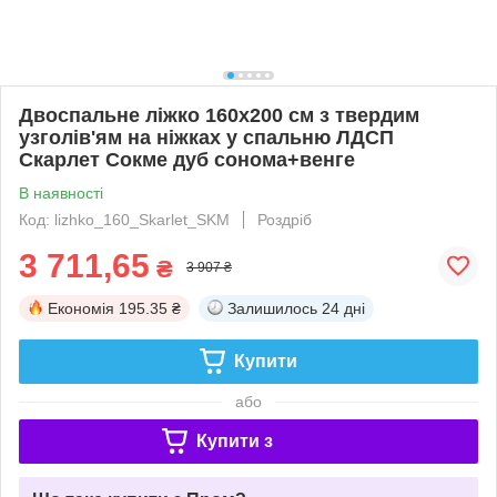
Двоспальне ліжко 160х200 см з твердим
узголів'ям на ніжках у спальню ЛДСП
Скарлет Сокме дуб сонома+венге
В наявності
Код: lizhko_160_Skarlet_SKM
Роздріб
3 711,65
₴
3 907 ₴
Економія
195.35 ₴
Залишилось
24 дні
Купити
або
Купити з