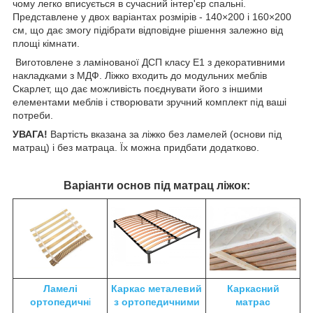
чому легко вписується в сучасний інтер'єр спальні.
Представлене у двох варіантах розмірів - 140×200 і 160×200
см, що дає змогу підібрати відповідне рішення залежно від
площі кімнати.
Виготовлене з ламінованої ДСП класу Е1 з декоративними
накладками з МДФ. Ліжко входить до модульних меблів
Скарлет, що дає можливість поєднувати його з іншими
елементами меблів і створювати зручний комплект під ваші
потреби.
УВАГА!
Вартість вказана за ліжко без ламелей (основи під
матрац) і без матраца. Їх можна придбати додатково.
Варіанти основ під матрац ліжок:
Ламелі
Каркас металевий
Каркасний
ортопедичн
і
з ортопедичними
матрас