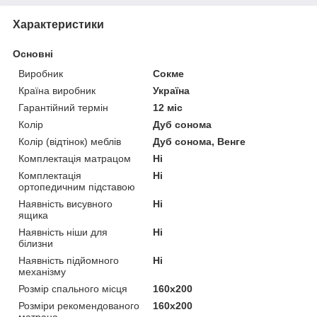
Характеристики
Основні
Виробник
Сокме
Країна виробник
Україна
Гарантійний термін
12 міс
Колір
Дуб сонома
Колір (відтінок) меблів
Дуб сонома, Венге
Комплектація матрацом
Ні
Комплектація
Ні
ортопедичним підставою
Наявність висувного
Ні
ящика
Наявність ніши для
Ні
білизни
Наявність підйомного
Ні
механізму
Розмір спального місця
160х200
Розміри рекомендованого
160х200
матраца