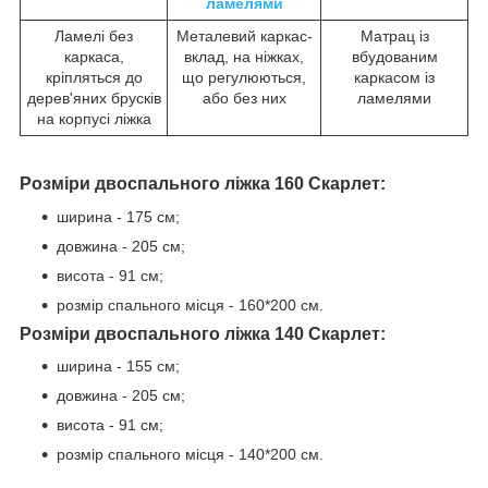
ламелями
Ламелі без
Металевий каркас-
Матрац із
каркаса,
вклад, на ніжках,
вбудованим
кріпляться до
що регулюються,
каркасом із
дерев'яних брусків
або без них
ламелями
на корпусі ліжка
Розміри двоспального ліжка 160 Скарлет:
ширина - 175 см;
довжина - 205 см;
висота - 91 см;
розмір спального місця - 160*200 см.
Розміри двоспального ліжка 140 Скарлет:
ширина - 155 см;
довжина - 205 см;
висота - 91 см;
розмір спального місця - 140*200 см.