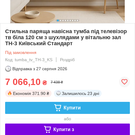
Стильна паряща навісна тумба під телевізор
тв біла 120 см з шухлядами у вітальню зал
ТН-3 Київський Стандарт
Під замовлення
Код: tumba_tv_ТН-3_KS
Роздріб
Відправка з
27 серпня 2026
7 066,10
₴
7 438 ₴
Економія
371.90 ₴
Залишилось
23 дні
Купити
або
Купити з