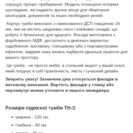
спрощує процес прибирання. Модель оснащена чотирма
шухлядами, які надають зручне місце для зберігання
аксесуарів, документів та інших необхідних речей.
Корпус тумби виконано з ламінованого ДСП товщиною 16
мм, яке не містить шкідливих смол і клейових складів, що
робить її безпечною для здоров'я. Фасади виготовлені з
фарбованого МДФ, доступного в декількох варіантах
оздоблення: матовому, глянцевому або з перламутровим
ефектом, завдяки чому можна підібрати ідеальне рішення для
вашого простору.
Ця тумба - не просто меблі, а стильний акцент у вашій оселі,
який поєднує в собі практичність, якість і сучасний дизайн.
Зверніть увагу! Зазначена ціна стосується фасадів в
матовому виконанні. Вартість фасадів у глянці або
перламутрі можна уточнити в нашого менеджера.
Розміри
підвісної тумби ТН-3:
ширина - 120 см;
глибина - 40 см;