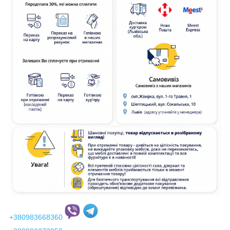
+380983668360