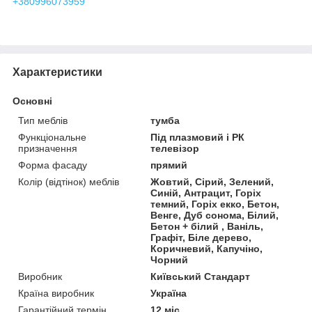
+380996073959
Характеристики
Основні
Тип меблів
тумба
Функціональне
Під плазмовий і РК
призначення
телевізор
Форма фасаду
прямий
Колір (відтінок) меблів
Жовтий, Сірий, Зелений,
Синій, Антрацит, Горіх
темний, Горіх екко, Бетон,
Венге, Дуб сонома, Білий,
Бетон + білий , Ваніль,
Графіт, Біле дерево,
Коричневий, Капучіно,
Чорний
Виробник
Київський Стандарт
Країна виробник
Україна
Гарантійний термін
12 міс