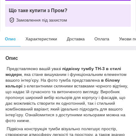
Що таке купити з Пром?
Замовлення під захистом
Опис
Характеристики
Доставка
Оплата
Умови п
Опис
Представляємо вашій увазі
підвісну тумбу ТН-3 в стилі
модерн
, яка стане вишуканим і функціональним елементом
вашого інтер'єру. На фото тумба представлена
в білому
кольорі
з елегантними скляними вставками чорного відтінку,
що надає їй сучасного та витонченого вигляду. Виробник
пропонує широкий вибір кольорів для корпусу і фасадів, що
дає можливість створити як однотонний, так і стильний
комбінований варіант, який ідеально підходить для вашого
інтер'єру. Ознайомитися з доступними кольорами можна на
фото нижче.
Підвісна конструкція тумби візуально полегшує простір,
створюючи атмосферу легкості та простору, а також значно