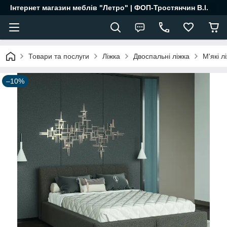
Інтернет магазин меблів "Летро" | ФОП-Тростянчин В.І.
Товари та послуги
Ліжка
Двоспальні ліжка
М'які л
–10%