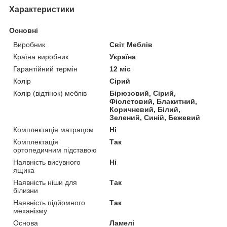
Характеристики
Основні
Виробник
Світ Меблів
Країна виробник
Україна
Гарантійний термін
12 міс
Колір
Сірий
Колір (відтінок) меблів
Бірюзовий, Сірий,
Фіолетовий, Блакитний,
Коричневий, Білий,
Зелений, Синій, Бежевий
Комплектація матрацом
Ні
Комплектація
Так
ортопедичним підставою
Наявність висувного
Ні
ящика
Наявність ніши для
Так
білизни
Наявність підйомного
Так
механізму
Основа
Ламелі