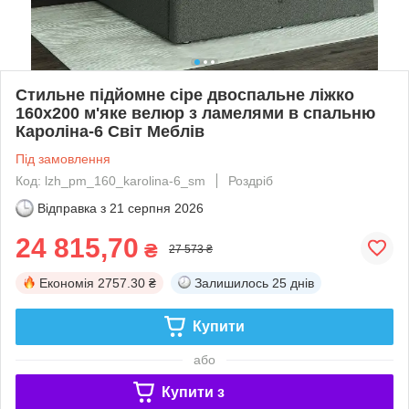
Стильне підйомне сіре двоспальне ліжко
160х200 м'яке велюр з ламелями в спальню
Кароліна-6 Світ Меблів
Під замовлення
Код: lzh_pm_160_karolina-6_sm
Роздріб
Відправка з
21 серпня 2026
24 815,70
₴
27 573 ₴
Економія
2757.30 ₴
Залишилось
25 днів
Купити
або
Купити з