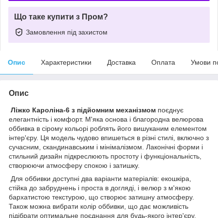
Що таке купити з Пром?
Замовлення під захистом
Опис
Характеристики
Доставка
Оплата
Умови п
Опис
Ліжко Кароліна-6 з підйомним механізмом
поєднує
елегантність і комфорт. М'яка основа і благородна велюрова
оббивка в сірому кольорі роблять його вишуканим елементом
інтер'єру. Ця модель чудово впишеться в різні стилі, включно з
сучасним, скандинавським і мінімалізмом. Лаконічні форми і
стильний дизайн підкреслюють простоту і функціональність,
створюючи атмосферу спокою і затишку.
Для оббивки доступні два варіанти матеріалів: екошкіра,
стійка до забруднень і проста в догляді, і велюр з м'якою
бархатистою текстурою, що створює затишну атмосферу.
Також можна вибрати колір оббивки, що дає можливість
підібрати оптимальне поєднання для будь-якого інтер'єру.