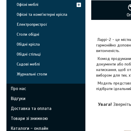
Офісні меблі
Офісні та комп'ютерні крісла
О
Електропристрої
Столи обідні
Ларрі-2 - це містк
Обідні крісла
гармонійно доповни
витонченість.
Обідні стільці
Комод продуманий 
документи або поб
Садові меблі
натискання, щоб от
Журнальні столи
вибором для тих, х
Модель представ
Про нас
підібрати ідеальни
Відгуки
Увага!
Зверніт
Доставка та оплата
Товари зі знижкою
Каталоги - онлайн