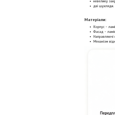
невелику зак
дві шухляди.
Матеріали:
Корпус - лам
Фасад - ламі
Направляючі 
Механізм від