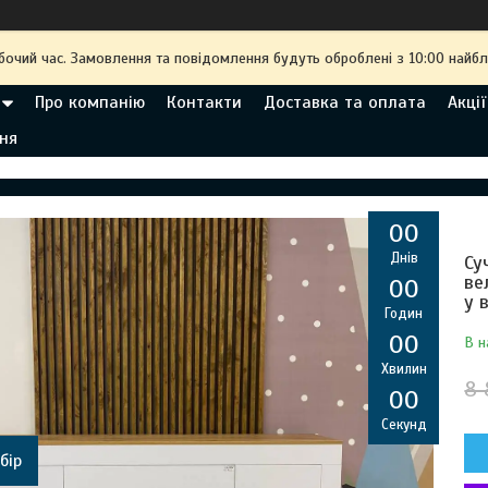
обочий час. Замовлення та повідомлення будуть оброблені з 10:00 найбл
Про компанію
Контакти
Доставка та оплата
Акції
ня
0
0
Днів
Су
ве
0
0
у 
Годин
0
0
В н
Хвилин
8 
0
0
Секунд
бір