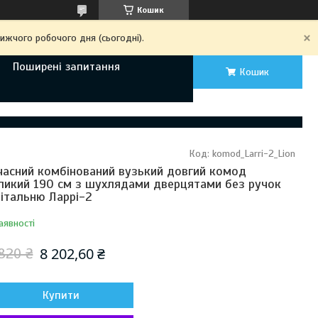
Кошик
ижчого робочого дня (сьогодні).
Поширені запитання
Кошик
Код:
komod_Larri-2_Lion
часний комбінований вузький довгий комод
ликий 190 см з шухлядами дверцятами без ручок
вітальню Ларрі-2
аявності
8 202,60 ₴
820 ₴
Купити