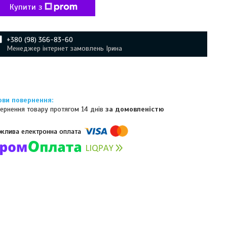
Купити з
+380 (98) 366-83-60
Менеджер інтернет замовлень Ірина
ернення товару протягом 14 днів
за домовленістю
омпанії підключені електронні платежі. Тепер ви можете купити
ь-який товар не покидаючи сайту.