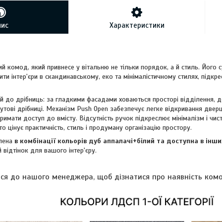
пис
Характеристики
ий комод, який привнесе у вітальню не тільки порядок, а й стиль. Його 
ти інтер'єри в скандинавському, еко та мінімалістичному стилях, підкре
до дрібниць: за гладкими фасадами ховаються просторі відділення, де
утові дрібниці. Механізм Push Open забезпечує легке відкривання двер
римати доступ до вмісту. Відсутність ручок підкреслює мінімалізм і чис
то цінує практичність, стиль і продуману організацію простору.
лена
в комбінації кольорів дуб аппалачі+білий та доступна в інши
й відтінок для вашого інтер'єру.
ься до нашого менеджера, щоб дізнатися про наявність комо