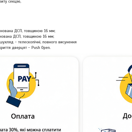
риту секцію,
інована ДСП, товщиною 16 мм;
нована ДСП, товщиною 16 мм;
шухляд - телескопічні, повного висунення
криття дверцят - Push Open.