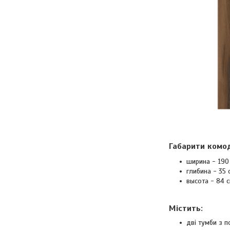
Габарити комод
ширина - 190
глибина - 35 
высота - 84 с
Містить:
дві тумби з п