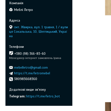
Меблі Летро
смт. Жвирка, вул. 1 травня, 1 / вули
ця Сокальська, 10, Шептицький, Украї
на
+380 (98) 366-83-60
Менеджер інтернет замовлень Ірина
mebelletro@gmail.com
https://t.me/letromebel
380983668360
Telegram
https://t.me/letro_bot