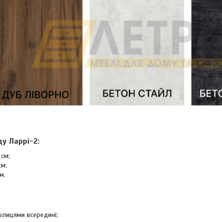
у Ларрі-2:
 см;
см;
м.
олицями всередині;