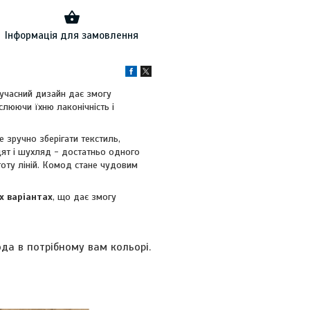
Інформація для замовлення
сучасний дизайн дає змогу
слюючи їхню лаконічність і
 зручно зберігати текстиль,
цят і шухляд - достатньо одного
тоту ліній. Комод стане чудовим
х варіантах
, що дає змогу
да в потрібному вам кольорі.