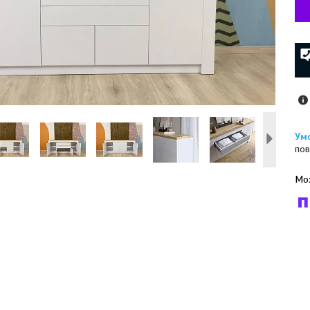
пов
У к
буд