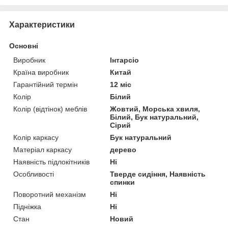
Характеристики
Основні
Виробник
Інтарсіо
Країна виробник
Китай
Гарантійний термін
12 міс
Колір
Білий
Колір (відтінок) меблів
Жовтий, Морська хвиля,
Білий, Бук натуральний,
Сірий
Колір каркасу
Бук натуральний
Матеріал каркасу
дерево
Наявність підлокітників
Ні
Особливості
Тверде сидіння, Наявність
спинки
Поворотний механізм
Ні
Підніжка
Ні
Стан
Новий