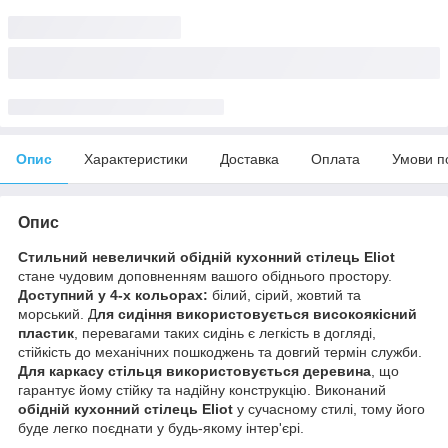
Опис
Характеристики
Доставка
Оплата
Умови п
Опис
Стильний невеличкий обідній кухонний стілець Eliot
стане чудовим доповненням вашого обіднього простору.
Доступний у 4-х кольорах:
білий, сірий, жовтий та
морський. Д
ля сидіння використовується високоякісний
пластик
, перевагами таких сидінь є легкість в догляді,
стійкість до механічних пошкоджень та довгий термін служби.
Для каркасу стільця використовується деревина
, що
гарантує йому стійку та надійну конструкцію. Виконаний
обідній кухонний стілець Eliot
у сучасному стилі, тому його
буде легко поєднати у будь-якому інтер'єрі.