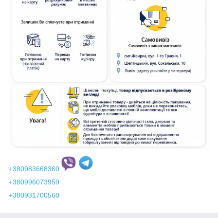
+380983668360
+380996073959
+380931700560