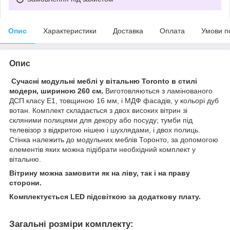
Опис
Характеристики
Доставка
Оплата
Умови п
Опис
Сучасні модульні меблі у вітальню Toronto в стилі
модерн, шириною 260 см.
Виготовляються з ламінованого
ДСП класу Е1, товщиною 16 мм, і МДФ фасадів, у кольорі дуб
вотан. Комплект складається з двох високих вітрин зі
скляними полицями для декору або посуду; тумби під
телевізор з відкритою нішею і шухлядами, і двох полиць.
Стінка належить до модульних меблів Торонто, за допомогою
елементів яких можна підібрати необхідний комплект у
вітальню.
Вітрину можна замовити як на ліву, так і на праву
сторони.
Комплектується LED підсвіткою за додаткову плату.
Загальні розміри комплекту: