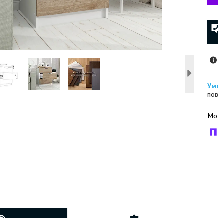
пов
У к
буд