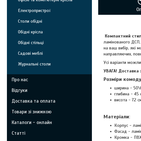
О
Електропристрої
Столи обідні
Обідні крісла
Компактний стил
ламінованого ДСП, 
Обідні стільці
на ваш вибір, які 
Садові меблі
направляючих, пов
Усі варіанти можли
Журнальні столи
УВАГА! Доставка 
Розміри комоду
Про нас
ширина - 50\
Відгуки
глибина - 45 
висота - 72 с
Доставка та оплата
Товари зі знижкою
Матеріали
:
Каталоги - онлайн
Корпус - лам
Фасад - ламі
Статті
Кромка - ПВХ