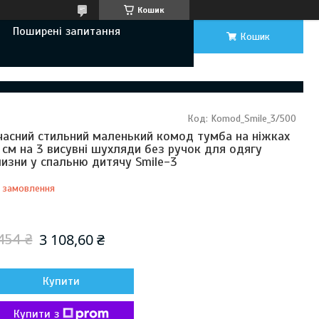
Кошик
Поширені запитання
Кошик
Код:
Komod_Smile_3/500
часний стильний маленький комод тумба на ніжках
 см на 3 висувні шухляди без ручок для одягу
лизни у спальню дитячу Smile-3
 замовлення
Відправка з 17 серпня 2026
3 108,60 ₴
454 ₴
Купити
Купити з