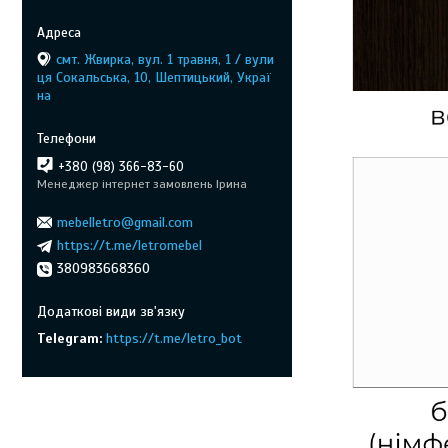
смт. Жвирка, вул. 1 травня, 1 / вули
ця Сокальська, 10, Шептицький, Украї
на
+380 (98) 366-83-60
Менеджер інтернет замовлень Ірина
mebelletro@gmail.com
https://t.me/letromebel
380983668360
Telegram
https://t.me/letro_bot