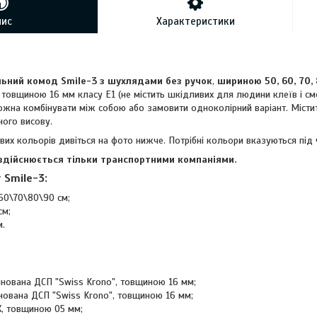
пис
Характеристики
ьний комод Smile-3 з шухлядами без ручок
,
шириною 50, 60, 70,
товщиною 16 мм класу Е1 (не містить шкідливих для людини клеїв і смо
можна комбінувати між собою або замовити одноколірний варіант. Місти
ного висову.
вих кольорів дивіться на фото нижче. Потрібні кольори вказуються під
здійснюється тільки транспортними компаніями.
 Smile-3:
60\70\80\90 см;
см;
м.
інована ДСП "Swiss Krono", товщиною 16 мм;
нована ДСП "Swiss Krono", товщиною 16 мм;
, товщиною 05 мм;