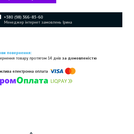
+380 (98) 366-83-60
Менеджер інтернет замовлень Ірина
ернення товару протягом 14 днів
за домовленістю
омпанії підключені електронні платежі. Тепер ви можете купити
ь-який товар не покидаючи сайту.