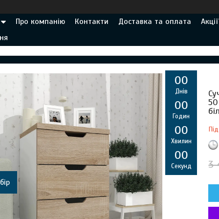
Про компанію
Контакти
Доставка та оплата
Акції
ня
0
0
Днів
Су
50
0
0
бі
Годин
0
0
Під
Хвилин
0
0
3 
Секунд
бір