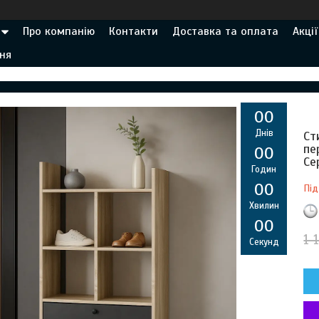
Про компанію
Контакти
Доставка та оплата
Акції
ня
0
0
Днів
Ст
пе
0
0
Се
Годин
0
0
Під
Хвилин
0
0
1 
Секунд