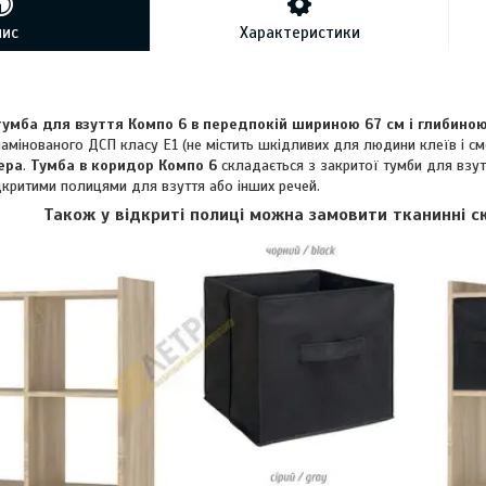
пис
Характеристики
умба для взуття Компо 6 в передпокій шириною 67 см і глибиною
амінованого ДСП класу Е1 (не містить шкідливих для людини клеїв і смо
ера
.
Тумба в коридор Компо 6
складається з закритої тумби для взут
дкритими полицями для взуття або інших речей.
Також у відкриті полиці можна замовити тканинні с