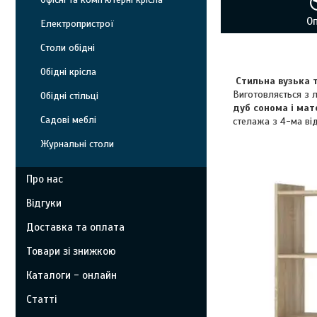
О
Електропристрої
Столи обідні
Обідні крісла
Стильна вузька т
Виготовляється з л
Обідні стільці
дуб сонома і мат
Садові меблі
стелажа з 4-ма ві
Журнальні столи
Про нас
Відгуки
Доставка та оплата
Товари зі знижкою
Каталоги - онлайн
Статті