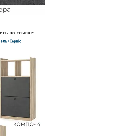
еть по ссылке:
бель+Сервіс