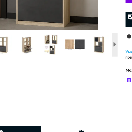
пов
У к
буд