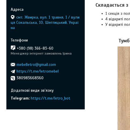
Складається з 
1 секція з по
смт. Жвирка, вул. 1 травня, 1 / вули
4 відкриті по
ця Сокальська, 10, Шептицький, Украї
У відкриті по
на
Тумб
+380 (98) 366-83-60
Менеджер інтернет замовлень Ірина
mebelletro@gmail.com
https://t.me/letromebel
380983668360
Telegram
https://t.me/letro_bot