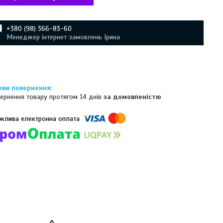
+380 (98) 366-83-60
Менеджер інтернет замовлень Ірина
ернення товару протягом 14 днів
за домовленістю
омпанії підключені електронні платежі. Тепер ви можете купити
ь-який товар не покидаючи сайту.