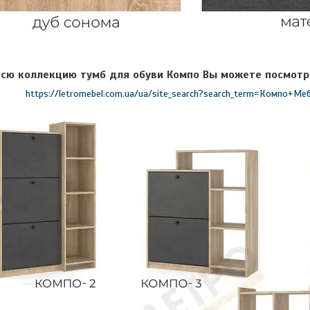
Всю коллекцию тумб для обуви Компо Вы можете посмотр
https://letromebel.com.ua/ua/site_search?search_term=Компо+Ме