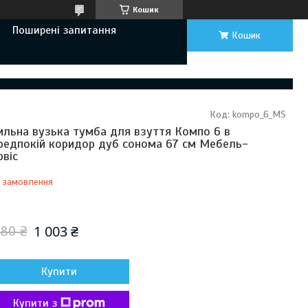
Кошик
Поширені запитання
Кошик
Код:
kompo_6_MS
ильна вузька тумба для взуття Компо 6 в
редпокій коридор дуб сонома 67 см Мебель-
рвіс
 замовлення
Відправка з 21 серпня 2026
1 003 ₴
180 ₴
Купити
Купити з