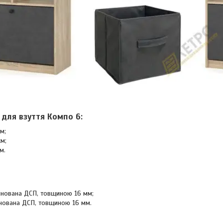
 для взуття Компо 6:
м;
см;
м.
інована ДСП, товщиною 16 мм;
нована ДСП, товщиною 16 мм.