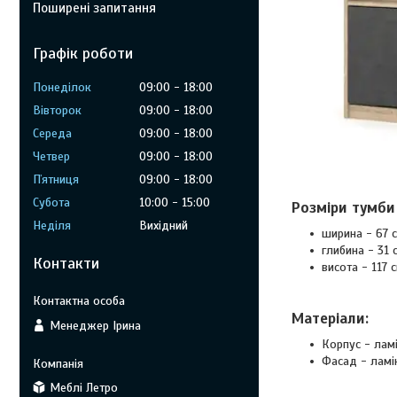
Поширені запитання
Графік роботи
Понеділок
09:00
18:00
Вівторок
09:00
18:00
Середа
09:00
18:00
Четвер
09:00
18:00
Пʼятниця
09:00
18:00
Субота
10:00
15:00
Розміри тумби
Неділя
Вихідний
ширина - 67 с
глибина - 31 
Контакти
висота - 117 с
Матеріали:
Менеджер Ірина
Корпус - лам
Фасад - ламі
Меблі Летро