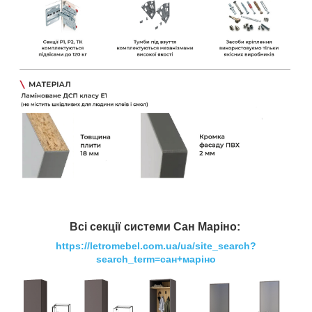
Всі секції системи Сан Маріно:
https://letromebel.com.ua/ua/site_search?
search_term=сан+маріно