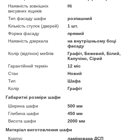
Наявність зовнішніх
Ні
висувних ящиків
Тип фасаду шафи
розпашний
Кількість стулок (дверей)
1 шт.
Форма фасаду
прямий
Наявність дзеркала
на внутрішньому боці
фасаду
Колір (відтінок) меблів
Графіт, Бежевий, Білий,
Капучіно, Сірий
Гарантійний термін
12 міс
Стан
Новий
Тип
Шафа
Колір
Графіт
Габаритні розміри шафи
Ширина шафи
500 мм
Глибина шафи
450 мм
Висота шафи
2000 мм
Матеріал виготовлення шафи
Корпус
ламінована ДСП