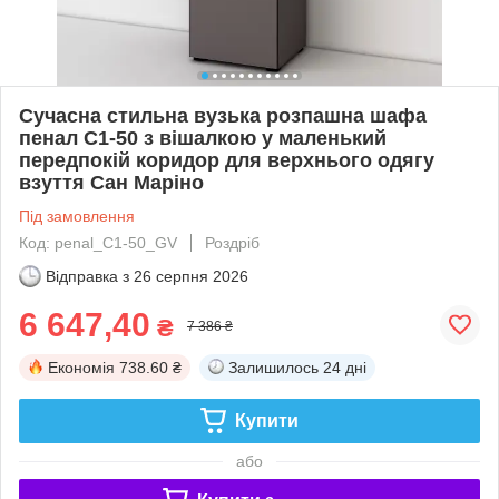
Сучасна стильна вузька розпашна шафа
пенал C1-50 з вішалкою у маленький
передпокій коридор для верхнього одягу
взуття Сан Маріно
Під замовлення
Код: penal_C1-50_GV
Роздріб
Відправка з
26 серпня 2026
6 647,40
₴
7 386 ₴
Економія
738.60 ₴
Залишилось
24 дні
Купити
або