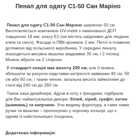
Пенал для одягу C1-50 Сан Маріно
Пенал для одягу C1-50 Сан Марино
шириною 50 см.
Виготовляється компанією GV-mebli з ламінованої ДСП
товщиною 18 мм, класу Е1 (не містить шкідливих для людини
клеїв та смол). Фасади із ПВХ-кромкою 2 мм. Петлі із плавною
дотяжкою від польського виробника. У середині пеналу
знаходиться висувна вішалка завдовжки 35 см, і 2 полиці.
Можна зібрати на 2 сторони.
У стандарті секція має висоту 200 см,
але її можна
збільшити за рахунок надставки-антресолі заввишки 40 см, 50
см або 60 см, і таким чином, загальна висота займатиме до
стелі від 240 см до 260 см.
Також наші дизайнери, йдучи в ногу з трендами, підібрали
для Вас найактуальніші декори:
білий, сірий, графіт, сатин
(шампань) та капучино.
Усю видиму фурнітуру, а саме ніжки,
ручки та вішалки – пропонуємо у чорному кольорі, що є
одним із найстильніших поєднань.
Додаткова інформація: