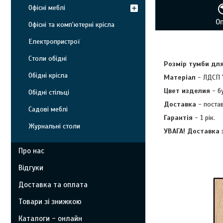
Офісні меблі
О
Офісні та комп'ютерні крісла
Електропристрої
Столи обідні
Розмір тумби для
Обідні крісла
Матеріал
- ЛДСП "
Цвет изделия
- б
Обідні стільці
Доставка
- постав
Садові меблі
Гарантія
- 1 рік.
Журнальні столи
УВАГА! Доставка 
Про нас
Відгуки
Доставка та оплата
Товари зі знижкою
Каталоги - онлайн