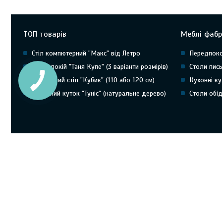
ТОП товарів
Меблі фабр
Стіл компютерний "Макс" від Летро
Передпоко
Передпокій "Таня Купе" (3 варіанти розмірів)
Столи пись
Письмовий стіл "Кубик" (110 або 120 см)
Кухонні ку
Кухонний куток "Туніс" (натуральне дерево)
Столи обід