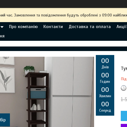
чий час. Замовлення та повідомлення будуть оброблені з 09:00 найближ
Про компанію
Контакти
Доставка та оплата
Акції
ня
0
0
Днів
Ту
0
0
Під
Годин
0
0
Хвилин
1 
0
0
Секунд
бір