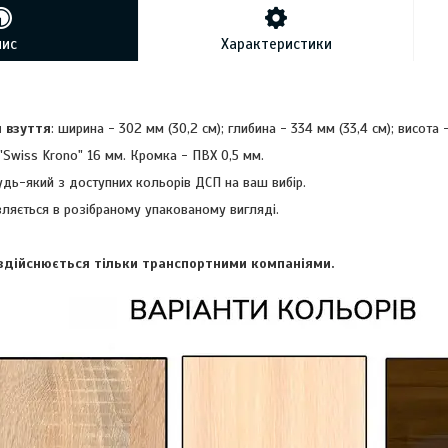
пис
Характеристики
 взуття
:
ширина -
302 мм (30,2 см)
; глибина -
334 мм (33,4 см)
; висота 
Swiss Krono" 16 мм. Кромка - ПВХ 0,5 мм.
удь-який з доступних кольорів ДСП на ваш вибір.
ляється в розібраному упакованому вигляді.
здійснюється тільки транспортними компаніями.