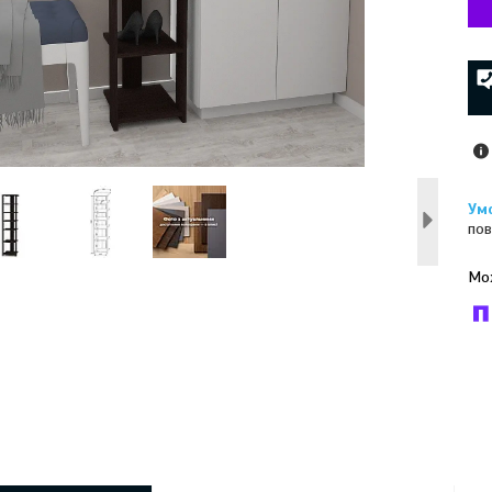
пов
У к
буд