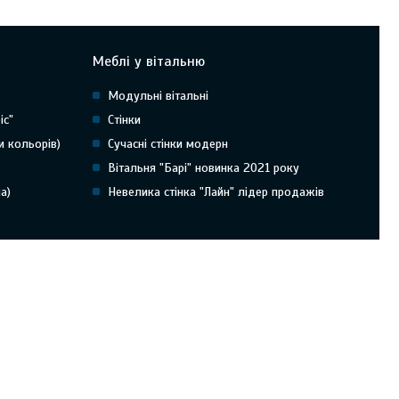
Меблі у вітальню
Модульні вітальні
іс"
Стінки
и кольорів)
Сучасні стінки модерн
Вітальня "Барі" новинка 2021 року
а)
Невелика стінка "Лайн" лідер продажів