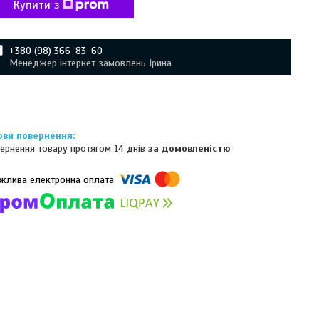
Купити з
+380 (98) 366-83-60
Менеджер інтернет замовлень Ірина
ернення товару протягом 14 днів
за домовленістю
омпанії підключені електронні платежі. Тепер ви можете купити
ь-який товар не покидаючи сайту.