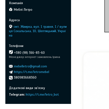
Меблі Летро
смт. Жвирка, вул. 1 травня, 1 / вули
ця Сокальська, 10, Шептицький, Украї
на
+380 (98) 366-83-60
Менеджер інтернет замовлень Ірина
mebelletro@gmail.com
https://t.me/letromebel
380983668360
Telegram
https://t.me/letro_bot