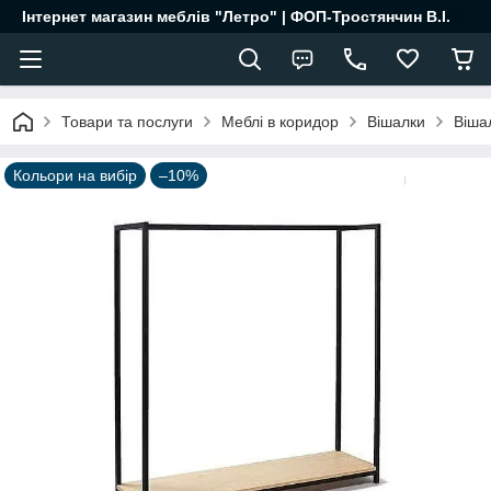
Інтернет магазин меблів "Летро" | ФОП-Тростянчин В.І.
Товари та послуги
Меблі в коридор
Вішалки
Віша
Кольори на вибір
–10%