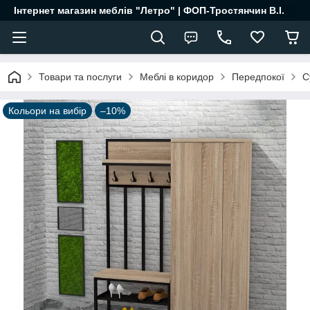
Інтернет магазин меблів "Летро" | ФОП-Тростянчин В.І.
Товари та послуги
Меблі в коридор
Передпокої
С
Кольори на вибір
–10%