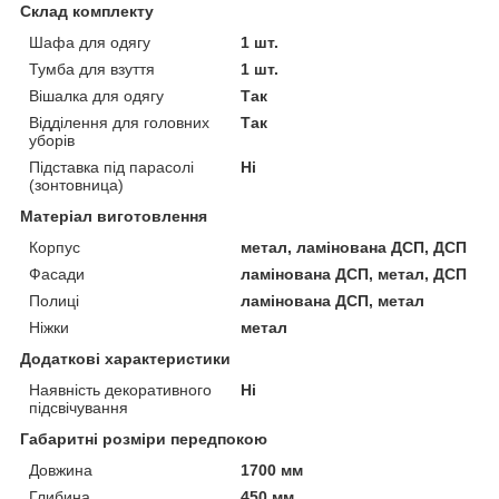
Склад комплекту
Шафа для одягу
1 шт.
Тумба для взуття
1 шт.
Вішалка для одягу
Так
Відділення для головних
Так
уборів
Підставка під парасолі
Ні
(зонтовница)
Матеріал виготовлення
Корпус
метал, ламінована ДСП, ДСП
Фасади
ламінована ДСП, метал, ДСП
Полиці
ламінована ДСП, метал
Ніжки
метал
Додаткові характеристики
Наявність декоративного
Ні
підсвічування
Габаритні розміри передпокою
Довжина
1700 мм
Глибина
450 мм