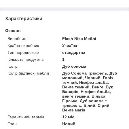
Характеристики
Основні
Виробник
Flash Nika Меблі
Країна виробник
Україна
Тип передпокою
стандартна
Кількість предметів
1
Колір
Дуб сонома
Колір (відтінок) меблів
Дуб Сонома Трюфель, Дуб
молочний, Чорний, Горіх
темний, Німфеа альба,
Венге темний, Венге, Бук
Баварія, Німфея Альба,
венге темний, Вільха
Гірська, Дуб сонома +
трюфель, Білий, Сірий,
Венге магія
Гарантійний термін
12 міс
Стан
Новий