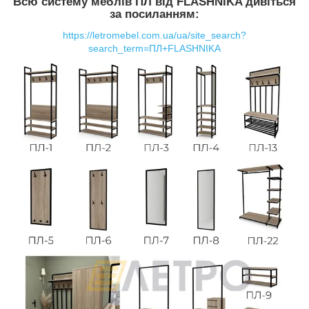
Всю систему меблів ПЛ від FLASHNIKA дивіться
за посиланням:
https://letromebel.com.ua/ua/site_search?
search_term=ПЛ+FLASHNIKA