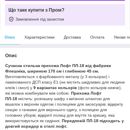
Що таке купити з Пром?
Замовлення під захистом
Опис
Характеристики
Доставка
Оплата
Умови п
Опис
Сучасна стильна прихожа Лофт ПЛ-18 від фабрики
Флешніка, шириною 170 см і глибиною 45 см.
Виготовляється з фарбованого металу (у 3 кольорах) і
ламінованого ДСП класу Е1 (не містить шкідливих для людини
клеїв і смол) у
9 варіантах кольорів
(фото кольорів нижче),
які можна комбінувати між собою.
Прихожа Лофт
ПЛ-18
містить: розпашну шафу з виїзною штангою для
вішалок з верхнім одягом і полицями для аксесуарів; відкриту
секцію з гачками для верхнього одягу, з полицею для
головних уборів; відкриті полиці для взуття та кришку, яка
використовується як сидіння.
Передпокій ПЛ-18 підходить у
довгий коридор в стилі лофт.