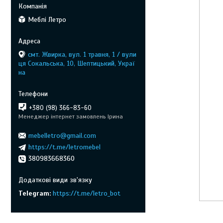
Меблі Летро
смт. Жвирка, вул. 1 травня, 1 / вули
ця Сокальська, 10, Шептицький, Украї
на
+380 (98) 366-83-60
Менеджер інтернет замовлень Ірина
mebelletro@gmail.com
https://t.me/letromebel
380983668360
Telegram
https://t.me/letro_bot