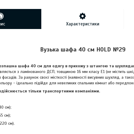
пис
Характеристики
Вузька шафа 40 см HOLD №29
розпашна шафа 40 см для одягу в прихожу з штангою та шухляд
вляється з ламінованого ДСП, товщиною 16 мм класу Е1 (не містить шкі
х фасадів. За рахунок своєї місткості (наявності висувних шухляд, а так
ольору - ідеально підійде для невеликих спальних кімнат або передпок
здійснюється тільки транспортними компаніями.
40 см);
55 см);
220 см).