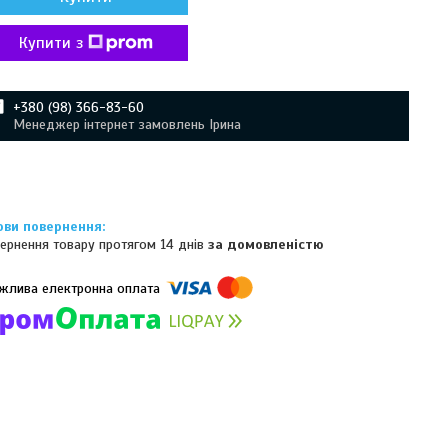
Купити з
+380 (98) 366-83-60
Менеджер інтернет замовлень Ірина
ернення товару протягом 14 днів
за домовленістю
омпанії підключені електронні платежі. Тепер ви можете купити
ь-який товар не покидаючи сайту.