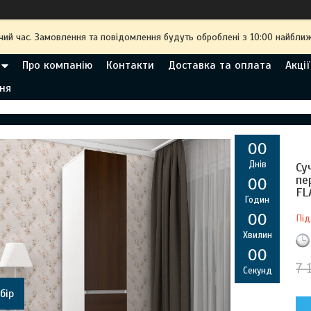
чий час. Замовлення та повідомлення будуть оброблені з 10:00 найближ
Про компанію
Контакти
Доставка та оплата
Акції
ня
0
0
Днів
Су
пе
0
0
FL
Годин
0
0
Під
Хвилин
0
0
7 
Секунд
бір