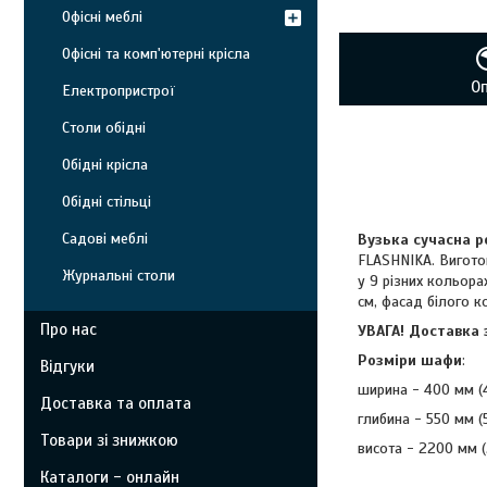
Офісні меблі
Офісні та комп'ютерні крісла
О
Електропристрої
Столи обідні
Обідні крісла
Обідні стільці
Садові меблі
Вузька сучасна 
FLASHNIKA. Вигото
Журнальні столи
у 9 різних кольора
см, фасад білого к
Про нас
УВАГА! Доставка 
Розміри шафи
:
Відгуки
ширина - 400 мм (
Доставка та оплата
глибина - 550 мм (
Товари зі знижкою
висота - 2200 мм (
Каталоги - онлайн