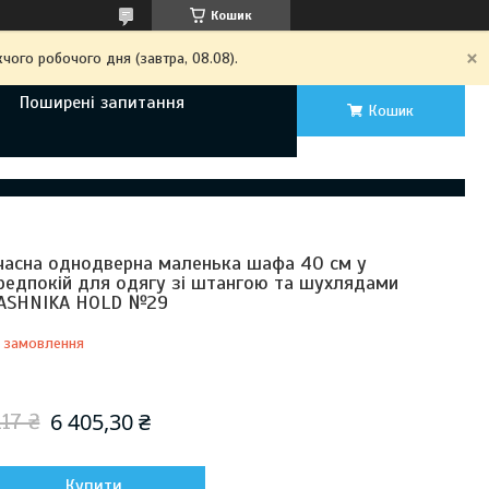
Кошик
чого робочого дня (завтра, 08.08).
Поширені запитання
Кошик
часна однодверна маленька шафа 40 см у
редпокій для одягу зі штангою та шухлядами
ASHNIKA HOLD №29
 замовлення
Відправка з 17 серпня 2026
6 405,30 ₴
117 ₴
Купити