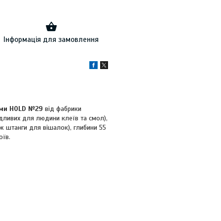
Інформація для замовлення
ами HOLD №29
від фабрики
дливих для людини клеїв та смол),
ож штанги для вішалок), глибини 55
оїв.