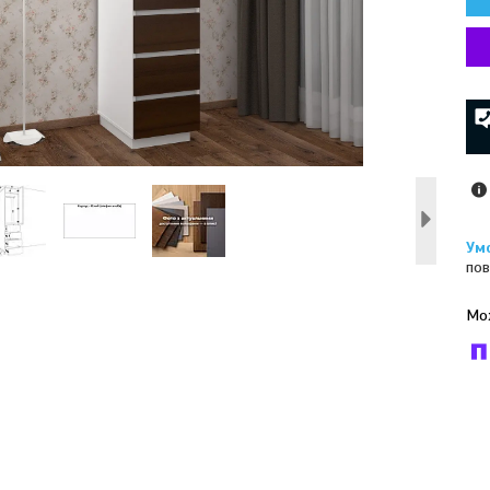
пов
У к
буд