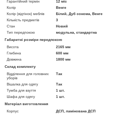
Гарантійний термін
12 міс
Колір
Венге
Колір (відтінок) меблів
Білий, Дуб сонома, Венге
Кількість предметів
3
Стан
Новий
Тип передпокою
модульна, стандартна
Габаритні розміри передпокою
Висота
2165 мм
Глибина
600 мм
Довжина
1800 мм
Склад комплекту
Відділення для головних
Так
уборів
Вішалка для одягу
Так
Тумба для взуття
1 шт.
Шафа для одягу
1 шт.
Матеріал виготовлення
Корпус
ДСП, ламінована ДСП