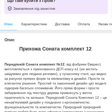
Що таке купити з Пром?
Замовлення під захистом
Опис
Характеристики
Доставка
Оплата
Умови п
Опис
Прихожа Соната комплект 12
Передпокій Соната комплект №12
, від фабрики Еверест,
виготовляється з ламінованого ДСП класу е1 (не містить
шкідливих для людини речовин), у сучасному стилі, що видно
за рахунок прямих форм та мінімалізму в дизайні. Просте та
елегантне рішення. Простий та лаконічний дизайн цієї моделі
підкорив багатьох споживачів. Його прямі форми і просте
забарвлення під текстуру дерева привнесуть у житло
практичність та затишок. Передпокій Соната Комплект 12 – це
ненав'язливий дизайн у поєднанні з ергономічністю,
функціональністю та компактністю. Природний природний
відтінок меблів буде дуже ефектно гармонувати з сучасними