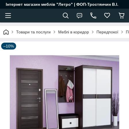
Інтернет магазин меблів "Летро" | ФОП-Тростянчин В.І.
Товари та послуги
Меблі в коридор
Передпокої
П
–10%