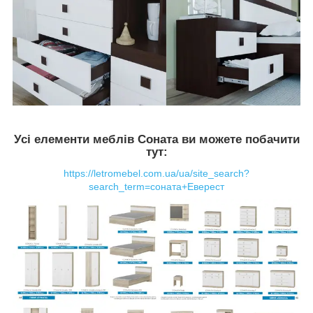
Усі елементи меблів Соната ви можете побачити
тут:
https://letromebel.com.ua/ua/site_search?
search_term=соната+Еверест