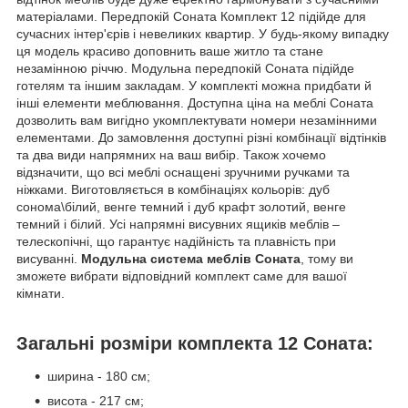
матеріалами. Передпокій Соната Комплект 12 підійде для
сучасних інтер'єрів і невеликих квартир. У будь-якому випадку
ця модель красиво доповнить ваше житло та стане
незамінною річчю. Модульна передпокій Соната підійде
готелям та іншим закладам. У комплекті можна придбати й
інші елементи меблювання. Доступна ціна на меблі Соната
дозволить вам вигідно укомплектувати номери незамінними
елементами. До замовлення доступні різні комбінації відтінків
та два види напрямних на ваш вибір. Також хочемо
відзначити, що всі меблі оснащені зручними ручками та
ніжками. Виготовляється в комбінаціях кольорів: дуб
сонома\білий, венге темний і дуб крафт золотий, венге
темний і білий. Усі напрямні висувних ящиків меблів –
телескопічні, що гарантує надійність та плавність при
висуванні.
Модульна система меблів Соната
, тому ви
зможете вибрати відповідний комплект саме для вашої
кімнати.
Загальні розміри комплекта 12 Соната:
ширина - 180 см;
висота - 217 см;