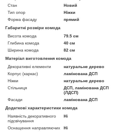
Стан
Новий
Тип опор
Ніжки
Форма фасаду
прямий
Габаритні розміри комода
Висота комода
79.5 см
Глибина комода
40 см
Ширина комода
82 см
Матеріал виготовлення комода
Декоративні елементи
натуральне дерево
Корпус (каркас)
ламінована ДСП
Ніжки
натуральне дерево
Стільниця
ДСП, ламінована ДСП
(ЛДСП)
Фасади
ламінована ДСП
Додаткові характеристики комода
Наявність декоративного
Ні
підсвічування
Оснащення направляючих
Ні