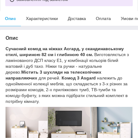
Опис
Характеристики
Доставка
Оплата
Умови п
Опис
Сучасний комод на ніжках Асгард, у скандинавському
стилі, шириною 82 см і глибиною 40 см.
Виготовляється з
ламінованого ДСП класу Е1, у комбінації кольорів білий
матовий і дуб тахо. Ніжки та ручки - натуральне
дерево.
Містить 3 шухляди на телескопічних
направляючих
для речей.
Комод 3 Asgard
належить до
однойменної колекції меблів, що складається з 3-х різних за
розмірами комодів, 2-х приліжкових тумб, ТВ-тумби та
комоду-буфету, з яких можна підібрати стильний комплект в
потрібну кімнату.