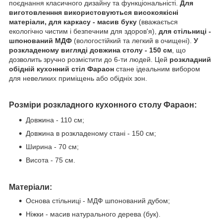
поєднання класичного дизайну та функціональністі.
Для
виготовленння використовуються високоякісні
матеріали, для каркасу - масив буку
(вважається
екологічно чистим і безпечним для здоров'я),
для стільниці -
шпонований МДФ
(вологостійкий та легкий в очищені).
У
розкладеному вигляді довжина столу - 150 см
, що
дозволить зручно розмістити до 6-ти людей. Цей
розкладний
обідній кухонний стіл Фараон
стане ідеальним вибором
для невеликих приміщень або обідніх зон.
Розміри розкладного кухонного столу Фараон:
Довжина - 110 см;
Довжина в розкладеному стані - 150 см;
Ширина - 70 см;
Висота - 75 см.
Матеріали:
Основа стільниці - МДФ шпонований дубом;
Ніжки - масив натурального дерева (бук).