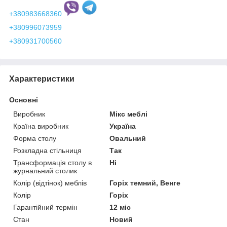
+380983668360
+380996073959
+380931700560
Характеристики
Основні
Виробник
Мікс меблі
Країна виробник
Україна
Форма столу
Овальний
Розкладна стільниця
Так
Трансформація столу в
Ні
журнальний столик
Колір (відтінок) меблів
Горіх темний, Венге
Колір
Горіх
Гарантійний термін
12 міс
Стан
Новий