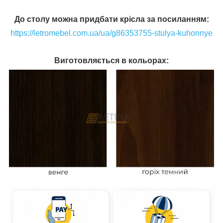
До столу можна придбати крісла за посиланням:
https://letromebel.com.ua/ua/g86353755-stulya-kuhonnye
Виготовляється в кольорах: