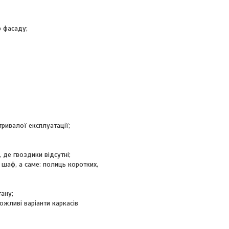
 фасаду;
ривалої експлуатації;
 де гвоздики відсутні;
шаф, а саме: полиць коротких,
ану;
жливі варіанти каркасів