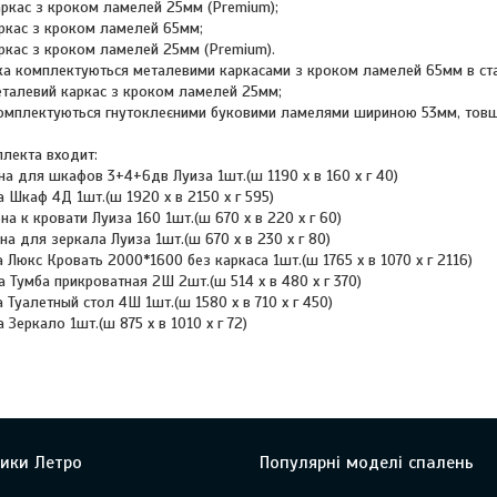
аркас з кроком ламелей 25мм (Premium);
ркас з кроком ламелей 65мм;
ркас з кроком ламелей 25мм (Premium).
ка комплектуються металевими каркасами з кроком ламелей 65мм в ста
еталевий каркас з кроком ламелей 25мм;
комплектуються гнутоклеєними буковими ламелями шириною 53мм, то
плекта входит:
а для шкафов 3+4+6дв Луиза 1шт.(ш 1190 х в 160 х г 40)
 Шкаф 4Д 1шт.(ш 1920 х в 2150 х г 595)
 к кровати Луиза 160 1шт.(ш 670 х в 220 х г 60)
а для зеркала Луиза 1шт.(ш 670 х в 230 х г 80)
Люкс Кровать 2000*1600 без каркаса 1шт.(ш 1765 х в 1070 х г 2116)
 Тумба прикроватная 2Ш 2шт.(ш 514 х в 480 х г 370)
Туалетный стол 4Ш 1шт.(ш 1580 х в 710 х г 450)
Зеркало 1шт.(ш 875 х в 1010 х г 72)
ики Летро
Популярні моделі спалень