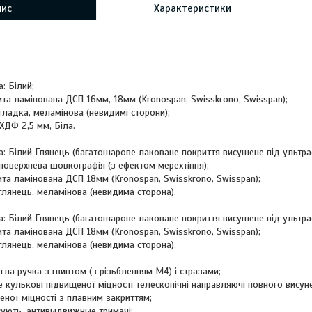
пис
Характеристики
: Білий;
ита ламінована ДСП 16мм, 18мм (Kronospan, Swisskrono, Swisspan);
гладка, меламінова (невидимі сторони);
 ХДФ 2,5 мм, Біла.
а: Білий Глянець (багатошарове лаковане покриття висушене під ультр
оверхнева шовкографія (з ефектом мерехтіння);
ита ламінована ДСП 18мм (Kronospan, Swisskrono, Swisspan);
глянець, меламінова (невидима сторона).
а: Білий Глянець (багатошарове лаковане покриття висушене під ультр
ита ламінована ДСП 18мм (Kronospan, Swisskrono, Swisspan);
глянець, меламінова (невидима сторона).
ла ручка з гвинтом (з різьбленням М4) і стразами;
 кулькові підвищеної міцності телескопічні направляючі повного висун
еної міцності з плавним закриттям;
сують, антивыдвижные тримачі;