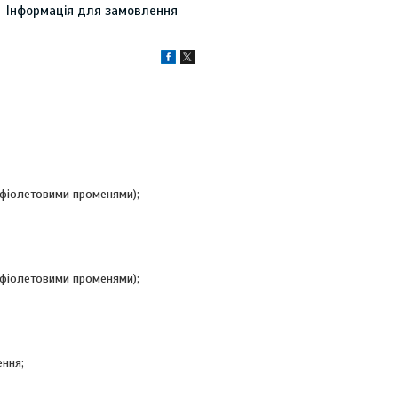
Інформація для замовлення
афіолетовими променями);
афіолетовими променями);
ення;