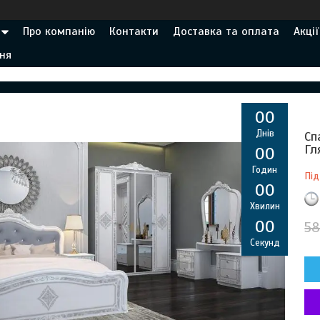
Про компанію
Контакти
Доставка та оплата
Акції
ня
0
0
Днів
Сп
Гл
0
0
Годин
Під
0
0
Хвилин
0
0
58
Секунд