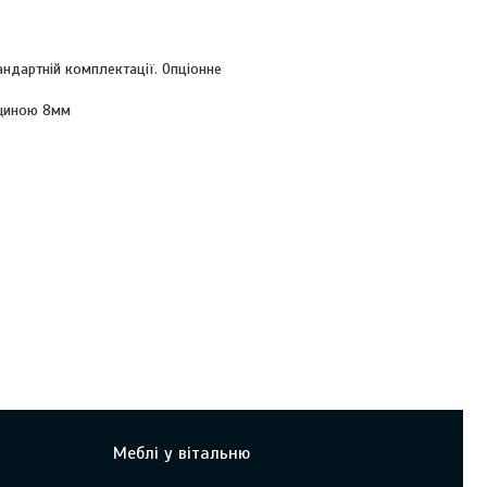
ндартній комплектації. Опціонне
вщиною 8мм
Меблі у вітальню