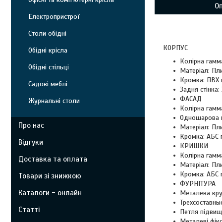
О
Електропристрої
Столи обідні
КОРПУС
Обідні крісла
Колірна гамма
Обідні стільці
Матеріал: Пл
Кромка: ПВХ 
Садові меблі
Задня стінка:
ФАСАД
Журнальні столи
Колірна гамм
Одношарова п
Про нас
Матеріал: Пл
Кромка: АБС 
Відгуки
КРИШКИ
Колірна гамм
Доставка та оплата
Матеріал: Пл
Кромка: АБС 
Товари зі знижкою
ФУРНІТУРА
Каталоги - онлайн
Металева круг
Трехсоставные
Статті
Петля підвищ
Металеві фік