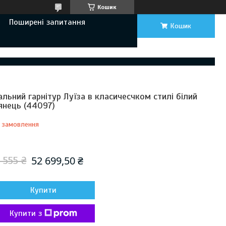
Кошик
Поширені запитання
Кошик
альний гарнітур Луїза в класичесчком стилі білий
янець (44097)
 замовлення
Відправка з 21 серпня 2026
52 699,50 ₴
 555 ₴
Купити
Купити з