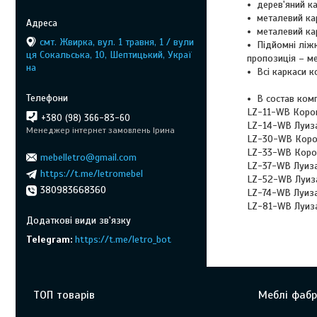
дерев'яний к
металевий ка
металевий ка
смт. Жвирка, вул. 1 травня, 1 / вули
Підйомні ліж
ця Сокальська, 10, Шептицький, Украї
пропозиція – м
на
Всі каркаси 
В состав ком
LZ-11-WB Корон
+380 (98) 366-83-60
LZ-14-WB Луиза
Менеджер інтернет замовлень Ірина
LZ-30-WB Корона
LZ-33-WB Корон
mebelletro@gmail.com
LZ-37-WB Луиза 
https://t.me/letromebel
LZ-52-WB Луиза
380983668360
LZ-74-WB Луиза 
LZ-81-WB Луиза 
Telegram
https://t.me/letro_bot
ТОП товарів
Меблі фабр