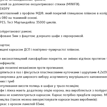
талей за допомогою ексцентрикової стяжки (MINIFIX).
ЕКОРУ
иготовлений з профілю МДФ, який покритий глянцевою плівкою в колір
 080 на тканинній основі.
PES, Тест Мартындейла: 35000 циклів.
оліуретанової рамою;
фоване 3мм з фацетом; дзеркало шафи з еврокромкой.
картон;
ищені каркасом ДСП і повітряно-пухирчастої плівкою.
 високоглянцевий лакофарбове покриття, не змінює відтінок протягом т
онфірматів;
ів посилені механізмом проти прогинання;
кріпиться в паз і фіксується пластмасовими куточками і шурупами 4,2х19,
сверловка для широкого вибору асортименту внутрішнього наповнення 
них і тумб
егулювання висоти полиць в шафах у трьох позиціях;
фи і ліжка мають додаткову опцію корона, яка виробляється з поліурет
іжка не комплектуються каркасом. Каркас потрібно придбати окремо. Мо
ництва (також можна використовувати каркаси інших виробників):
аркас з кроком ламелей 65мм;