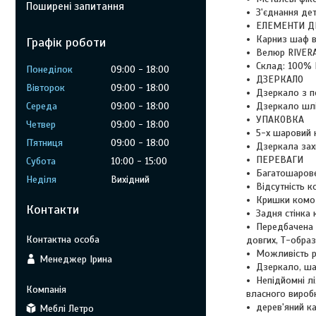
Поширені запитання
З'єднання де
ЕЛЕМЕНТИ Д
Карниз шаф в
Графік роботи
Велюр RIVERA
Склад: 100% 
Понеділок
09:00
18:00
ДЗЕРКАЛО
Вівторок
09:00
18:00
Дзеркало з п
Дзеркало шлі
Середа
09:00
18:00
УПАКОВКА
Четвер
09:00
18:00
5-х шаровий 
Пʼятниця
09:00
18:00
Дзеркала зах
ПЕРЕВАГИ
Субота
10:00
15:00
Багатошарове
Неділя
Вихідний
Відсутність к
Кришки комод
Контакти
Задня стінка 
Передбачена 
довгих, Т-образ
Можливість р
Менеджер Ірина
Дзеркало, ша
Непідйомні л
власного вироб
дерев'яний к
Меблі Летро