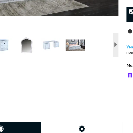
пов
У к
буд