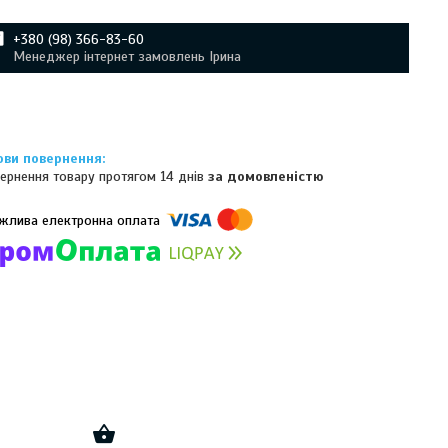
+380 (98) 366-83-60
Менеджер інтернет замовлень Ірина
ернення товару протягом 14 днів
за домовленістю
омпанії підключені електронні платежі. Тепер ви можете купити
ь-який товар не покидаючи сайту.