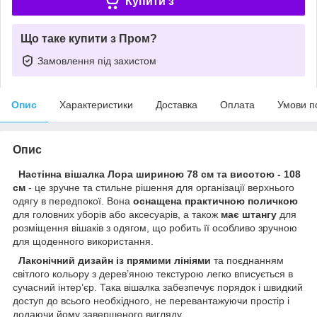
Купити з
Що таке купити з Пром?
Замовлення під захистом
Опис
Характеристики
Доставка
Оплата
Умови п
Опис
Настінна вішалка Лора шириною 78 см та висотою - 108
см
- це зручне та стильне рішення для організації верхнього
одягу в передпокої. Вона
оснащена практичною поличкою
для головних уборів або аксесуарів, а також
має штангу
для
розміщення вішаків з одягом, що робить її особливо зручною
для щоденного використання.
Лаконічний дизайн із прямими лініями
та поєднанням
світлого кольору з дерев’яною текстурою легко вписується в
сучасний інтер’єр. Така вішалка забезпечує порядок і швидкий
доступ до всього необхідного, не перевантажуючи простір і
додаючи йому завершеного вигляду.