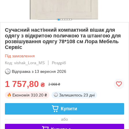
Сучасний настінний компактний вішак для
одягу з відкритою поличкою та штангою для
розвішування одягу 78*108 см Лора Мебель
Сервіс
Під замовлення
Код: vishak_Lora_MS
Роздріб
Відправка з
13 вересня 2026
1 757,80
₴
2 068 ₴
Економія
310.20 ₴
Залишилось
23 дні
Купити
або