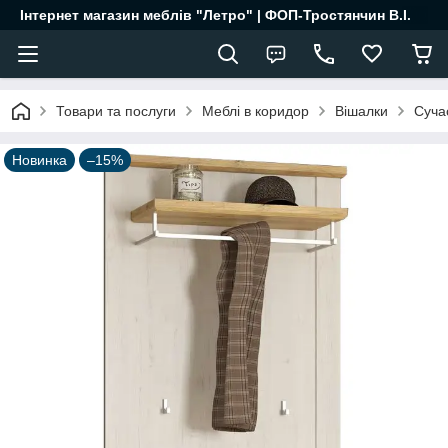
Інтернет магазин меблів "Летро" | ФОП-Тростянчин В.І.
Товари та послуги
Меблі в коридор
Вішалки
Суча
Новинка
–15%