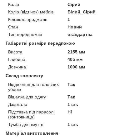
Колір
Сірий
Колір (відтінок) меблів
Білий, Сірий
Кількість предметів
1
Стан
Новий
Тип передпокою
стандартна
Габаритні розміри передпокою
Висота
2155 мм
Глибина
405 мм
Довжина
1000 мм
Склад комплекту
Відділення для головних
Так
уборів
Вішалка для одягу
Так
Дзеркало
1 шт.
Підставка під парасолі
Ні
(зонтовница)
Тумба для взуття
1 шт.
Матеріал виготовлення