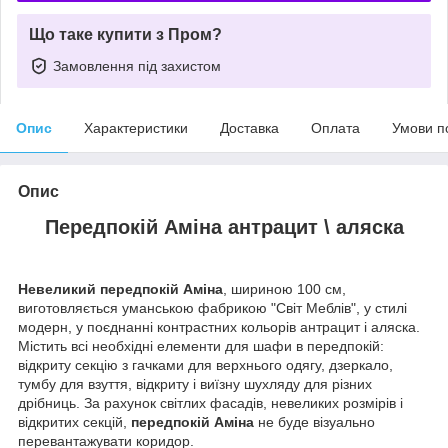
Що таке купити з Пром?
Замовлення під захистом
Опис
Характеристики
Доставка
Оплата
Умови п
Опис
Передпокій Аміна антрацит \ аляска
Невеликий передпокій Аміна
, шириною 100 см,
виготовляється уманською фабрикою "Світ Меблів", у стилі
модерн, у поєднанні контрастних кольорів антрацит і аляска.
Містить всі необхідні елементи для шафи в передпокій:
відкриту секцію з гачками для верхнього одягу, дзеркало,
тумбу для взуття, відкриту і виїзну шухляду для різних
дрібниць. За рахунок світлих фасадів, невеликих розмірів і
відкритих секцій,
передпокій Аміна
не буде візуально
перевантажувати коридор.