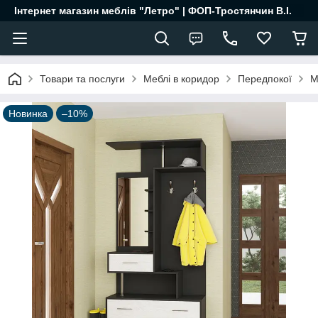
Інтернет магазин меблів "Летро" | ФОП-Тростянчин В.І.
Товари та послуги
Меблі в коридор
Передпокої
М
Новинка
–10%