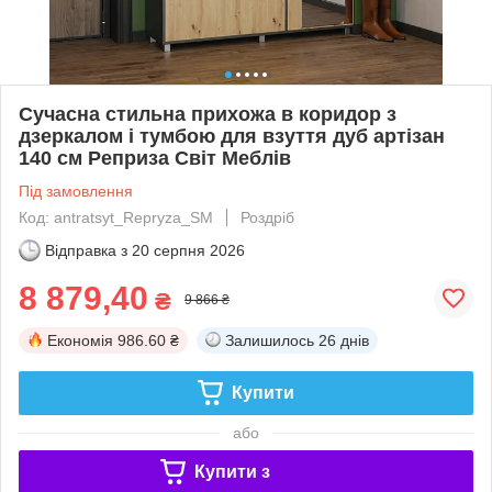
Сучасна стильна прихожа в коридор з
дзеркалом і тумбою для взуття дуб артізан
140 см Реприза Світ Меблів
Під замовлення
Код: antratsyt_Repryza_SM
Роздріб
Відправка з
20 серпня 2026
8 879,40
₴
9 866 ₴
Економія
986.60 ₴
Залишилось
26 днів
Купити
або
Купити з