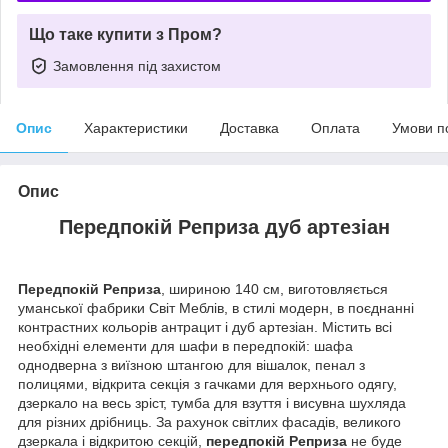
Що таке купити з Пром?
Замовлення під захистом
Опис
Характеристики
Доставка
Оплата
Умови п
Опис
Передпокій Реприза дуб артезіан
Передпокій Реприза
,
шириною 140 см, виготовляється
уманської фабрики Світ Меблів, в стилі модерн, в поєднанні
контрастних кольорів антрацит і дуб артезіан. Містить всі
необхідні елементи для шафи в передпокій: шафа
однодверна з виїзною штангою для вішалок, пенал з
полицями, відкрита секція з гачками для верхнього одягу,
дзеркало на весь зріст, тумба для взуття і висувна шухляда
для різних дрібниць. За рахунок світлих фасадів, великого
дзеркала і відкритою секцій,
передпокій Реприза
не буде