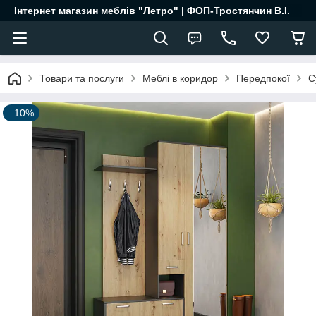
Інтернет магазин меблів "Летро" | ФОП-Тростянчин В.І.
Товари та послуги
Меблі в коридор
Передпокої
С
–10%