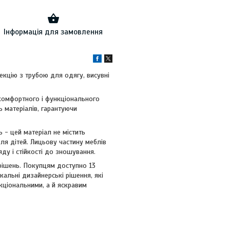
Інформація для замовлення
секцію з трубою для одягу, висувні
 комфортного і функціонального
ть матеріалів, гарантуючи
ь - цей матеріал не містить
ля дітей. Лицьову частину меблів
ду і стійкості до зношування.
 рішень. Покупцям доступно 13
кальні дизайнерські рішення, які
нкціональними, а й яскравим