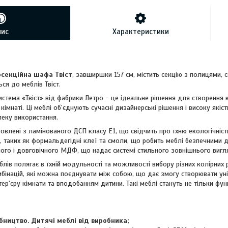
пис
Характеристики
секційна шафа Твіст
, завширшки 157 см, містить секцію з полицями, 
ся до меблів Твіст.
стема «Твіст» від фабрики Летро - це ідеальне рішення для створення
кімнаті. Ці меблі об'єднують сучасні дизайнерські рішення і високу якіс
зпеку використання.
товлені з ламінованого ДСП класу Е1, що свідчить про їхню екологічніст
 таких як формальдегідні клеї та смоли, що робить меблі безпечними д
ого і довговічного МДФ, що надає системі стильного зовнішнього вигля
блів полягає в їхній модульності та можливості вибору різних колірних
мбінацій, які можна поєднувати між собою, що дає змогу створювати уні
тер'єру кімнати та вподобанням дитини. Такі меблі стануть не тільки фу
бництво. Дитячі меблі від виробника;