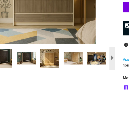
пов
У к
буд