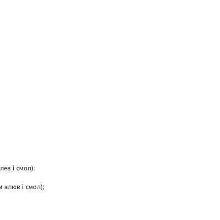
ев і смол);
 клюв і смол);