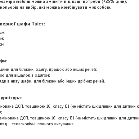
розміри меблів можна змінити під ваші потреби (+25% ціни);
 кольорів на вибір, які можна комбінувати між собою.
верної шафи Твіст:
см;
см;
см.
фи:
цями для білизни, одягу, іграшок або інших речей;
бою для вішалок з одягом;
ди в низу шафи, для білизни або інших дрібних речей.
урнітура:
нована ДСП, товщиною 16, класу Е1 (не містить шкідливих для дитини кл
;
амінована ДСП, товщиною 16, класу Е1 (не містить шкідливих для дитини
яд - телескопічні, повного висування.