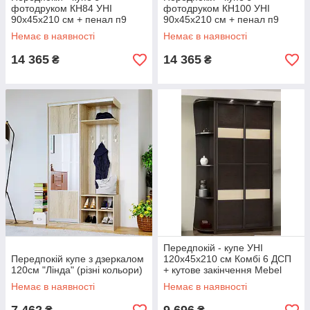
фотодруком КН84 УНІ
фотодруком КН100 УНІ
90х45х210 см + пенал п9
90х45х210 см + пенал п9
60х45х210 см Mebel Star
60х45х210 см Mebel Star
Немає в наявності
Немає в наявності
14 365
14 365
₴
₴
Передпокій - купе УНІ
Передпокій купе з дзеркалом
120х45х210 см Комбі 6 ДСП
120см "Лінда" (різні кольори)
+ кутове закінчення Mebel
Star
Немає в наявності
Немає в наявності