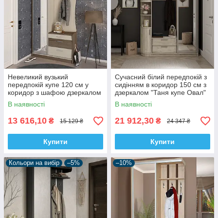
Невеликий вузький
Сучасний білий передпокій з
передпокій купе 120 см у
сидінням в коридор 150 см з
коридор з шафою дзеркалом
дзеркалом "Таня купе Овал"
і тумбою під взуття Таня-купе
Летро (15 варіантів кольору)
В наявності
В наявності
Висока Летро
13 616,10
21 912,30
₴
₴
15 129 ₴
24 347 ₴
Купити
Купити
Кольори на вибір
–5%
–10%