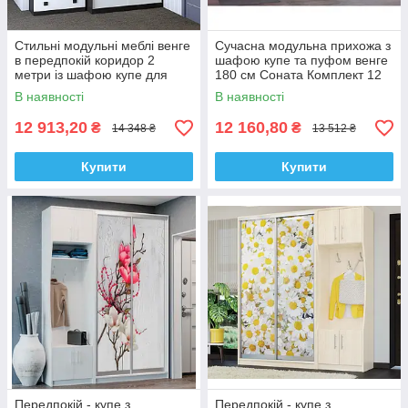
Стильні модульні меблі венге
Сучасна модульна прихожа з
в передпокій коридор 2
шафою купе та пуфом венге
метри із шафою купе для
180 см Соната Комплект 12
одягу та комодом Соната
Еверест
В наявності
В наявності
Комплект 14
12 913,20
12 160,80
₴
₴
14 348 ₴
13 512 ₴
Купити
Купити
Передпокій - купе з
Передпокій - купе з