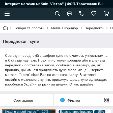
Інтернет магазин меблів "Летро" | ФОП-Тростянчин В.І.
Товари та послуги
Меблі в коридор
Передпокої
П
Передпокої - купе
Сьогодні передпокій з шафою купе не є чимось унікальним, а
я б сказав навпаки. Практично кожен коридор або маленька
передпокій обставлена таким, особливо в квартирі, де, як
правило, цій кімнаті приділяють дуже мало місця. Інтернет-
магазин "Letro" вітає Вас на сторінках сайту. В каталозі
онлайн є можливість купить прихожую шафа купе від кращих
виробників України за різними цінами. Отже, давайте
докладніше розглянемо пропозицію.
Передпокої купе у вузький коридор
Сортування
0
Фільтри
найкращі рішення?
Ми відповідально заявляємо, що так, адже саме в стилі купе
Власне виробництво
–10%
Власне виробництво
–10%