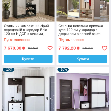
Стильний компактний сірий
Стильна невелика прихожа
передпокій в коридор Еліс
купе 120 см у коридор з
120 см із ДСП з гачками,
дзеркалом в повний зріст і
поличками для взуття та
гачками дуб сонома Візит
Під замовлення
Під замовлення
висувним вішаком
Світ Меблів
7 670,30
7 792,20
₴
₴
8 074 ₴
8 658 ₴
Купити
Купити
–10%
–10%