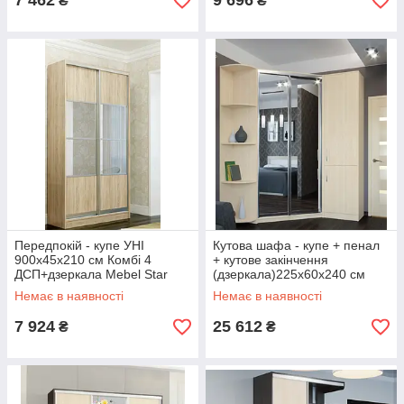
7 462
9 696
₴
₴
Передпокій - купе УНІ
Кутова шафа - купе + пенал
900х45х210 см Комбі 4
+ кутове закінчення
ДСП+дзеркала Mebel Star
(дзеркала)225х60х240 см
Mebel Star
Немає в наявності
Немає в наявності
7 924
25 612
₴
₴