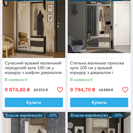
передпокій найбільш функціональна. Давайте перевіримо це
на кількох аргументів.
Універсальна система
Купити передпокій купе це значить вирішити відразу кілька
функціональних завдань, адже дана система це шафа купе,
прихожа, гардеробна. Вона виглядає дорого і сучасно, а ще
шляхом великої кількості місця, може розмістити в собі одяг,
який ми носимо на вулиці. Достатньо лише додати відкритий
пенал кутовий і ви відразу отримаєте головні атрибути
передпокою.
Сучасний вузький маленький
Стильна маленька прихожа
передпокій купе 100 см у
купе 100 см у вузький
коридор з шафою дзеркалом
коридор з дзеркалом і
і тумбою для взуття Таня-
тумбою для взуття Таня купе
В наявності
В наявності
купе Летро
Квадро Летро
9 874,80
9 794,70
₴
₴
10 972 ₴
10 883 ₴
Купити
Купити
Власне виробництво
–10%
Власне виробництво
–10%